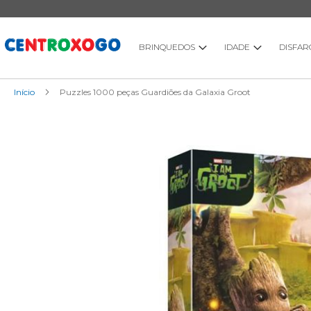
Ir
para
o
Conteúdo
BRINQUEDOS
IDADE
DISFAR
Início
Puzzles 1000 peças Guardiões da Galaxia Groot
Saltar
para
o
final
da
Galeria
de
imagens