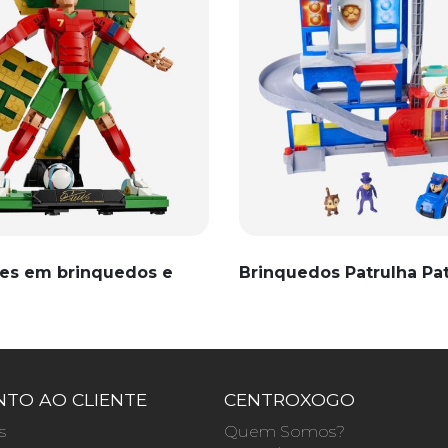
es em brinquedos e
Brinquedos Patrulha Pa
TO AO CLIENTE
CENTROXOGO
s
Quem Somos?