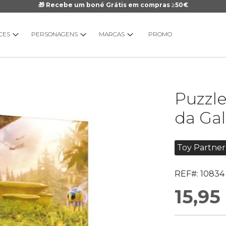
🎁 Recebe um boné Grátis em compras ≥50€
CES
PERSONAGENS
MARCAS
PROMO
Saltar
Puzzl
para
o
da Gal
início
da
Galeria
Toy Partner
de
imagens
REF#:
10834
15,95