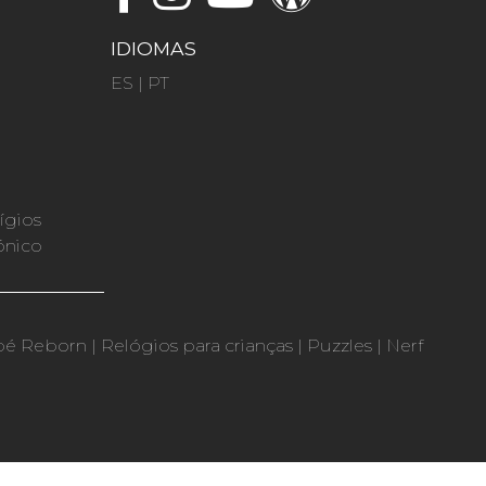
IDIOMAS
ES
|
PT
ígios
ónico
bé Reborn
|
Relógios para crianças
|
Puzzles
|
Nerf