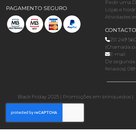
Pedir uma D
PAGAMENTO SEGURO
Lojas e horár
Atividades e
CONTACT
251 249 56
(Chamada par
E-mail
De segunda a
feriados) 08
Black Friday 2025
|
Promoções em brinquedos
|