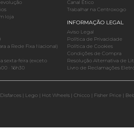
evolução
Canal Ético
ios
Trabalhar na Centroxogo
m loja
INFORMAÇÃO LEGAL
O
Aviso Legal
0
Política de Privacidade
a a Rede Fixa Nacional)
Política de Cookies
Condições de Compra
 sexta-feira (exceto
Resolução Alternativa de Lit
h00 · 16h30
Livro de Reclamações Eletr
Disfarces
|
Lego
|
Hot Wheels
|
Chicco
|
Fisher Price
|
Be