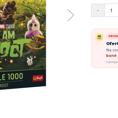
PRO
Ofer
Na com
boné 
Campanh