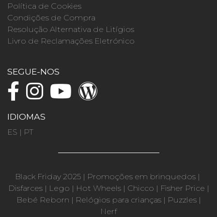
Política de Cookies
Condições de Compra
Resolução Alternativa de Litígios
Livro de Reclamações Eletrónico
SEGUE-NOS
IDIOMAS
ES
|
PT
Black Friday 2025
|
Promoções em brinquedos
|
Disfarces
|
Lego
|
Hot Wheels
|
Chicco
|
Fisher Price
|
Bebé Reborn
|
Relógios para crianças
|
Puzzles
|
Nerf