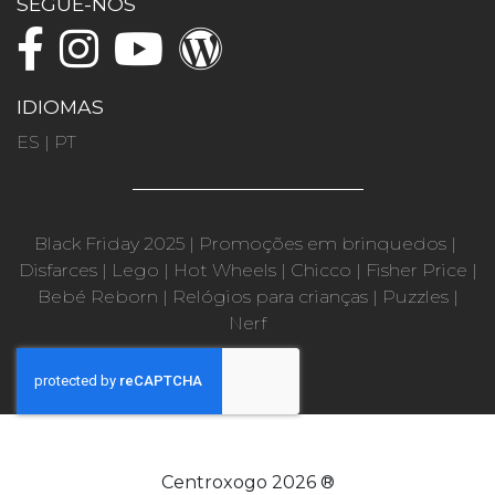
SEGUE-NOS
IDIOMAS
ES
|
PT
Black Friday 2025
|
Promoções em brinquedos
|
Disfarces
|
Lego
|
Hot Wheels
|
Chicco
|
Fisher Price
|
Bebé Reborn
|
Relógios para crianças
|
Puzzles
|
Nerf
Centroxogo 2026 ®