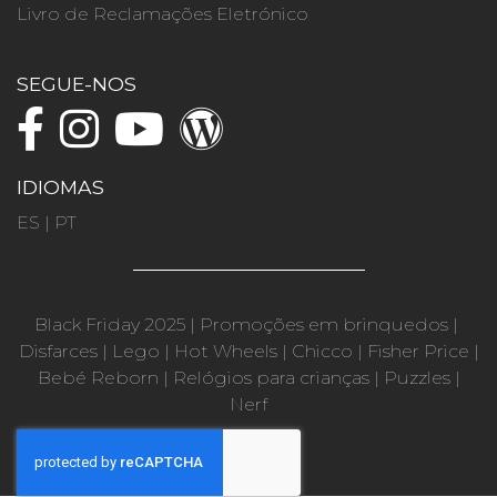
Livro de Reclamações Eletrónico
SEGUE-NOS
IDIOMAS
ES
|
PT
Black Friday 2025
|
Promoções em brinquedos
|
Disfarces
|
Lego
|
Hot Wheels
|
Chicco
|
Fisher Price
|
Bebé Reborn
|
Relógios para crianças
|
Puzzles
|
Nerf