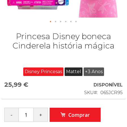
Princesa Disney boneca
Cinderela história mágica
Disney Princesas
Mattel
+3 Anos
25,99 €
DISPONÍVEL
SKU
065JCR95
Comprar