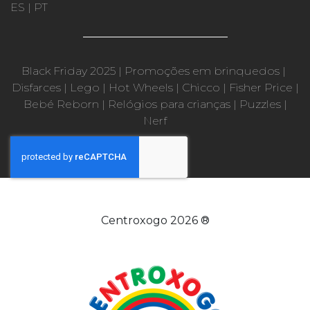
ES
|
PT
Black Friday 2025
|
Promoções em brinquedos
|
Disfarces
|
Lego
|
Hot Wheels
|
Chicco
|
Fisher Price
|
Bebé Reborn
|
Relógios para crianças
|
Puzzles
|
Nerf
Centroxogo 2026 ®