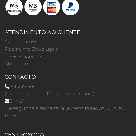
ATENDIMENTO AO CLIENTE
Contacta-nos
Pedir uma Devolução
Lojas e horários
Atividades em loja
CONTACTO
251 249 560
(Chamada para a Rede Fixa Nacional)
E-mail
De segunda a sexta-feira (exceto feriados) 08h00 ·
16h30
CENTROXOGO