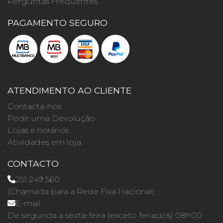
Perguntas Frequentes
PAGAMENTO SEGURO
ATENDIMENTO AO CLIENTE
Contacta-nos
Pedir uma Devolução
Lojas e horários
Atividades em loja
CONTACTO
251 249 560
(Chamada para a Rede Fixa Nacional)
E-mail
De segunda a sexta-feira (exceto feriados) 08h00 ·