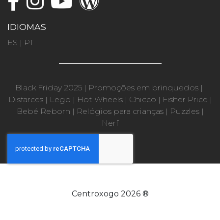
IDIOMAS
ES
|
PT
Black Friday 2025
|
Promoções em brinquedos
|
Disfarces
|
Lego
|
Hot Wheels
|
Chicco
|
Fisher Price
|
Bebé Reborn
|
Relógios para crianças
|
Puzzles
|
Nerf
Centroxogo 2026 ®