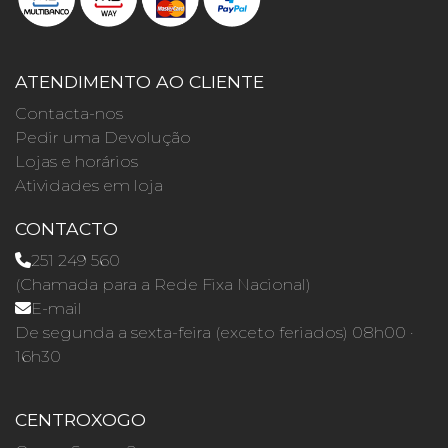
ATENDIMENTO AO CLIENTE
Contacta-nos
Pedir uma Devolução
Lojas e horários
Atividades em loja
CONTACTO
251 249 560
(Chamada para a Rede Fixa Nacional)
E-mail
De segunda a sexta-feira (exceto feriados) 08h00 ·
16h30
CENTROXOGO