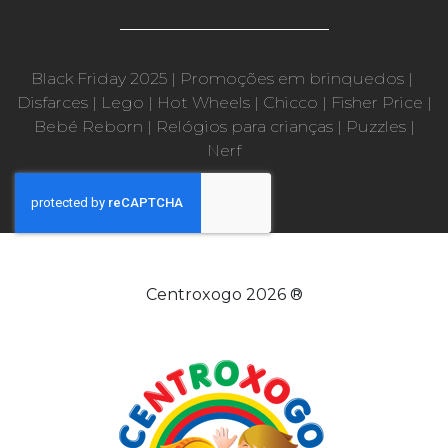
Black Friday 2025
|
Promoções em brinquedos
|
Disfarces
|
Lego
|
Hot Wheels
|
Chicco
|
Fisher Price
|
Bebé Reborn
|
Relógios para crianças
|
Puzzles
|
Nerf
Centroxogo 2026 ®