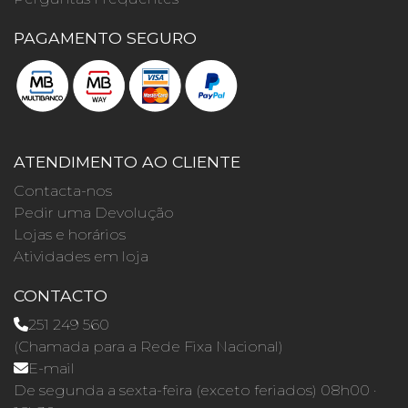
PAGAMENTO SEGURO
ATENDIMENTO AO CLIENTE
Contacta-nos
Pedir uma Devolução
Lojas e horários
Atividades em loja
CONTACTO
251 249 560
(Chamada para a Rede Fixa Nacional)
E-mail
De segunda a sexta-feira (exceto feriados) 08h00 ·