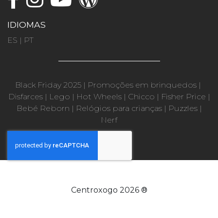
IDIOMAS
ES
|
PT
Black Friday 2025
|
Promoções em brinquedos
|
Disfarces
|
Lego
|
Hot Wheels
|
Chicco
|
Fisher Price
|
Bebé Reborn
|
Relógios para crianças
|
Puzzles
|
Nerf
Centroxogo 2026 ®