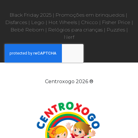
Black Friday 2025
|
Promoções em brinquedos
|
Disfarces
|
Lego
|
Hot Wheels
|
Chicco
|
Fisher Price
|
Bebé Reborn
|
Relógios para crianças
|
Puzzles
|
Nerf
Centroxogo 2026 ®