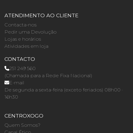
ATENDIMENTO AO CLIENTE
Contacta-nos
Pedir uma Devolução
Lojas e horários
Atividades em loja
CONTACTO
251 249 560
(Chamada para a Rede Fixa Nacional)
E-mail
De segunda a sexta-feira (exceto feriados) 08h00 ·
16h30
CENTROXOGO
Quem Somos?
Canal Ético