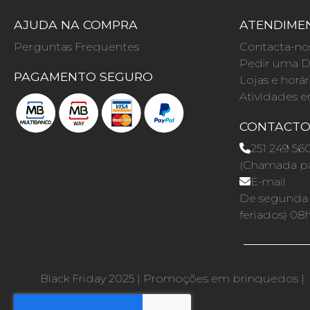
AJUDA NA COMPRA
ATENDIMEN
Perguntas Frequentes
Contacta-no
Pedir uma D
PAGAMENTO SEGURO
Lojas e horár
Atividades e
CONTACT
251 249 56
(Chamada par
E-mail
De segunda a
feriados) 08
Black Friday 2025
|
Promoções em brinquedos
|