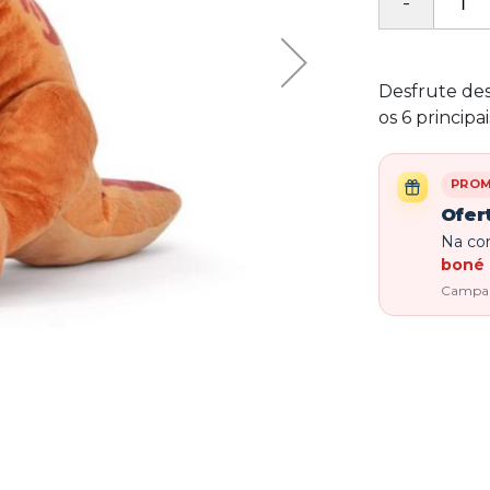
Desfrute des
os 6 principa
PRO
Ofer
Na com
boné 
Campanh