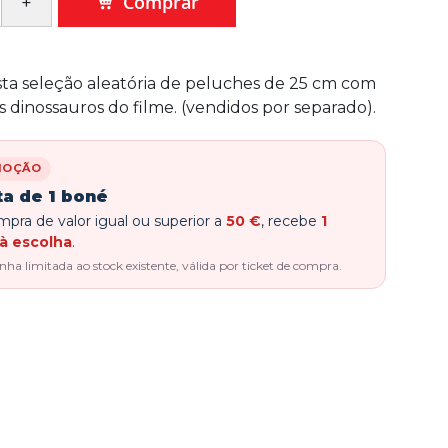
Comprar
ta seleção aleatória de peluches de 25 cm com
is dinossauros do filme. (vendidos por separado).
MOÇÃO
ta de 1 boné
pra de valor igual ou superior a
50 €
, recebe
1
à escolha
.
a limitada ao stock existente, válida por ticket de compra.