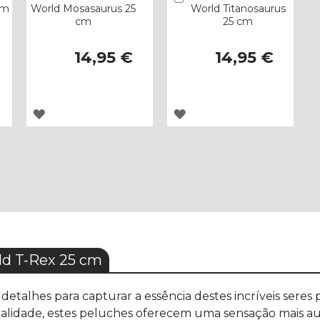
cm
World Mosasaurus 25
World Titanosaurus
cm
25 cm
14,95 €
14,95 €
ADICIONAR
ADICIONAR
À
À
LISTA
LISTA
DE
DE
DESEJOS
DESEJOS
d T-Rex 25 cm
alhes para capturar a essência destes incríveis seres pr
ualidade, estes peluches oferecem uma sensação mais aut