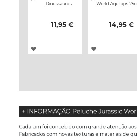
Dinossauros
World Aquilops 25
11,95 €
14,95 €
ADICIONAR
ADICIONAR
À
À
LISTA
LISTA
DE
DE
DESEJOS
DESEJOS
+ INFORMAÇÃO Peluche Jurassic Worl
Cada um foi concebido com grande atenção aos det
Fabricados com novas texturas e materiais de q