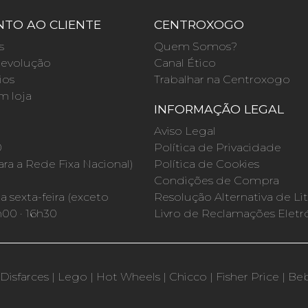
TO AO CLIENTE
CENTROXOGO
s
Quem Somos?
evolução
Canal Ético
ios
Trabalhar na Centroxogo
m loja
INFORMAÇÃO LEGAL
O
Aviso Legal
0
Política de Privacidade
a a Rede Fixa Nacional)
Política de Cookies
Condições de Compra
 sexta-feira (exceto
Resolução Alternativa de Lit
h00 · 16h30
Livro de Reclamações Eletr
Disfarces
|
Lego
|
Hot Wheels
|
Chicco
|
Fisher Price
|
Be