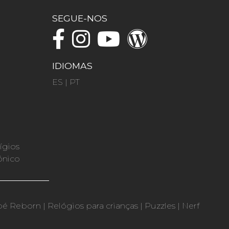
SEGUE-NOS
IDIOMAS
ES
|
PT
ígios
ónico
bé Reborn
|
Relógios para crianças
|
Puzzles
|
Nerf