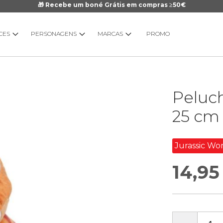
🎁 Recebe um boné Grátis em compras ≥50€
CES
PERSONAGENS
MARCAS
PROMO
Saltar
Peluch
para
o
25 cm
início
da
Galeria
Jurassic Wo
de
14,95
imagens