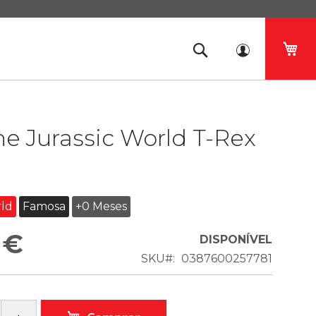
O 
e Jurassic World T-Rex
rld
Famosa
+0 Meses
 €
DISPONÍVEL
SKU
0387600257781