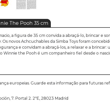
nie The Pooh 35 cm
io, a figura de 35 cm convida a abraçá-lo, brincar e 
y. Os novos Achcuchables da Simba Toys foram concebido
ança e convidam a abraçá-los, a relaxar e a brincar: uma
, o Winnie the Pooh é um companheiro fiel desde o nasc
a europeias. Guarde esta informação para futuras refer
oción, 7. Portal 2. 2ºE, 28023 Madrid