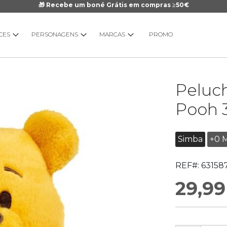
🎁 Recebe um boné Grátis em compras ≥50€
CES
PERSONAGENS
MARCAS
PROMO
Saltar
Peluc
para
o
Pooh 
início
da
Galeria
Simba
+0 
de
imagens
REF#:
63158
29,99