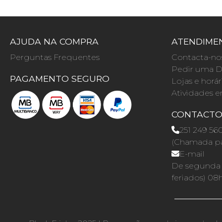
AJUDA NA COMPRA
ATENDIMEN
Perguntas Frequentes
Contacta-no
Pedir uma D
PAGAMENTO SEGURO
Lojas e horár
Atividades e
CONTACT
251 249 56
(Chamada par
E-mail
De segunda a
feriados) 08