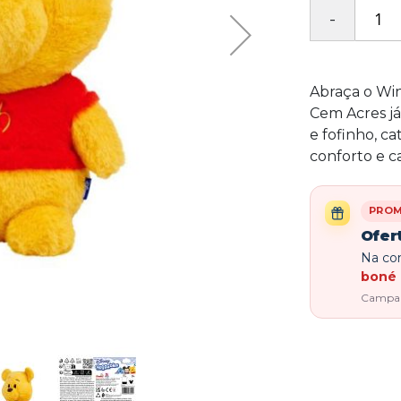
Abraça o Win
Cem Acres j
e fofinho, c
conforto e ca
PRO
Ofer
Na com
boné 
Campanh