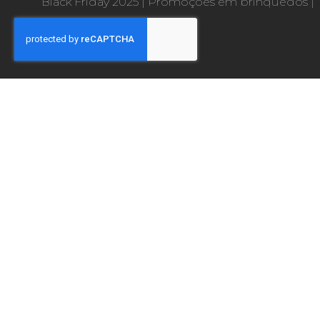
Black Friday 2025
|
Promoções em brinquedos
|