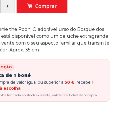
Comprar
nie the Pooh! O adorável urso do Bosque dos
á está disponível como um peluche extragrande
ativante com o seu aspecto familiar que transmite
lor. Aprox. 35 cm.
MOÇÃO
ta de 1 boné
pra de valor igual ou superior a
50 €
, recebe
1
à escolha
.
a limitada ao stock existente, válida por ticket de compra.