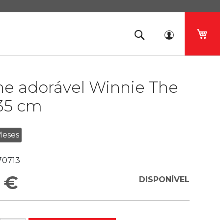
O 
he adorável Winnie The
35 cm
Meses
70713
 €
DISPONÍVEL