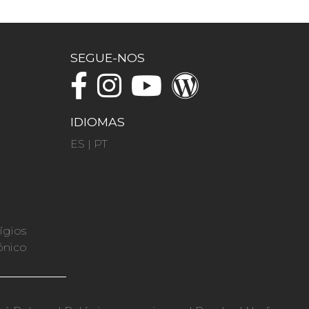
SEGUE-NOS
IDIOMAS
ES
|
PT
ígios
ónico