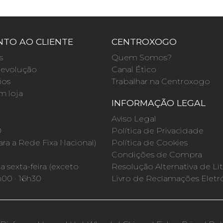
TO AO CLIENTE
CENTROXOGO
s
Quem Somos?
evolução
Canal Ético
ios
Trabalhar na Centroxogo
m loja
INFORMAÇÃO LEGAL
O
Aviso Legal
0
Política de Privacidade
a a Rede Fixa Nacional)
Política de Cookies
Condições de Compra
 sexta-feira (exceto
Resolução Alternativa de Lit
h00 · 16h30
Livro de Reclamações Eletr