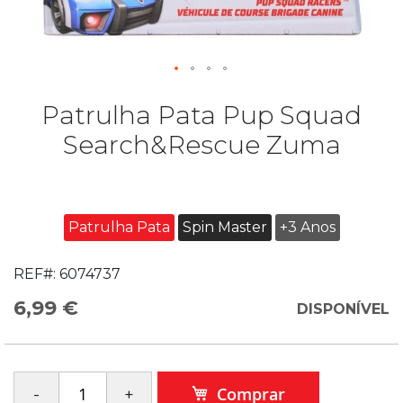
Patrulha Pata Pup Squad
Search&Rescue Zuma
Patrulha Pata
Spin Master
+3 Anos
REF#:
6074737
6,99 €
DISPONÍVEL
Comprar