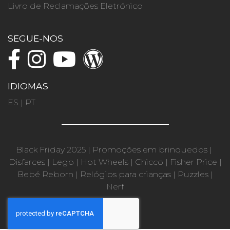
Livro de Reclamações Eletrónico
SEGUE-NOS
IDIOMAS
ES
|
PT
Black Friday 2025
|
Promoções em brinquedos
|
Disfarces
|
Lego
|
Hot Wheels
|
Chicco
|
Fisher Price
|
Bebé Reborn
|
Relógios para crianças
|
Puzzles
|
Nerf