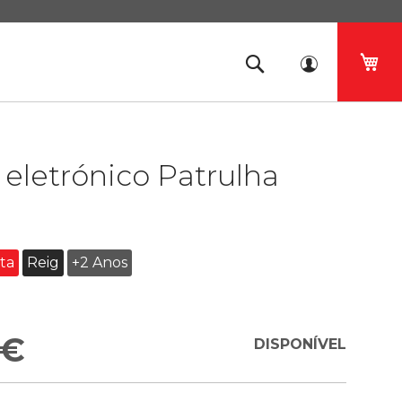
O 
eletrónico Patrulha
ta
Reig
+2 Anos
 €
DISPONÍVEL