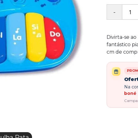
Divirta-se ao
fantástico p
cm de compr
PRO
Ofer
Na com
boné 
Campanh
ulha Pata