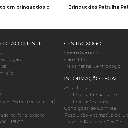
es em brinquedos e
Brinquedos Patrulha Pa
TO AO CLIENTE
CENTROXOGO
s
Quem Somos?
evolução
Canal Ético
ios
Trabalhar na Centroxogo
m loja
INFORMAÇÃO LEGAL
O
Aviso Legal
0
Política de Privacidade
a a Rede Fixa Nacional)
Política de Cookies
Condições de Compra
 sexta-feira (exceto
Resolução Alternativa de Lit
h00 · 16h30
Livro de Reclamações Eletr