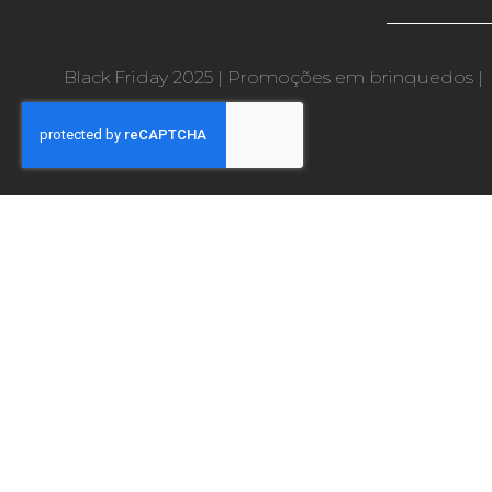
Black Friday 2025
|
Promoções em brinquedos
|