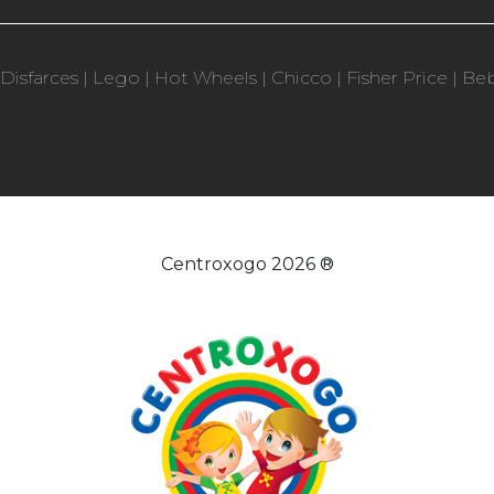
Disfarces
|
Lego
|
Hot Wheels
|
Chicco
|
Fisher Price
|
Be
Centroxogo 2026 ®