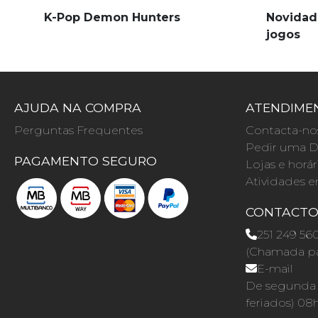
K-Pop Demon Hunters
Novidad
jogos
AJUDA NA COMPRA
ATENDIMEN
Perguntas Frequentes
Contacta-no
Pedir uma D
PAGAMENTO SEGURO
Lojas e horár
Atividades e
CONTACT
251 249 56
(Chamada par
E-mail
De segunda a
feriados) 08