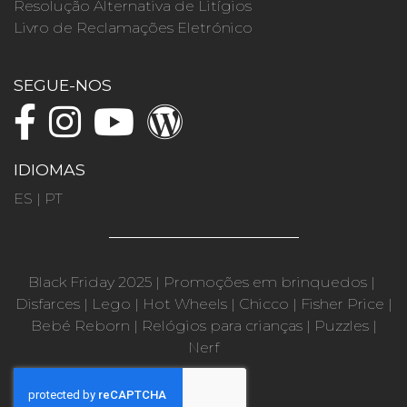
Resolução Alternativa de Litígios
Livro de Reclamações Eletrónico
SEGUE-NOS
IDIOMAS
ES
|
PT
Black Friday 2025
|
Promoções em brinquedos
|
Disfarces
|
Lego
|
Hot Wheels
|
Chicco
|
Fisher Price
|
Bebé Reborn
|
Relógios para crianças
|
Puzzles
|
Nerf