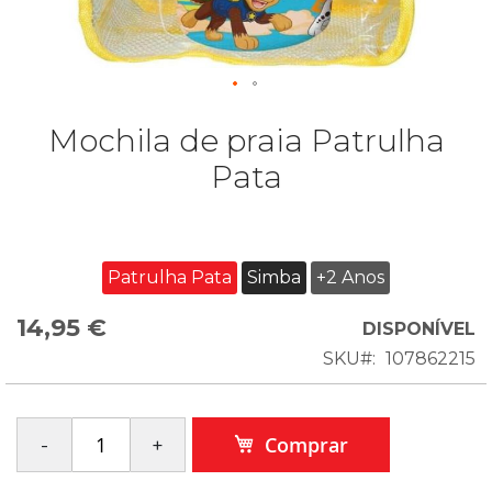
Mochila de praia Patrulha
Pata
Patrulha Pata
Simba
+2 Anos
14,95 €
DISPONÍVEL
SKU
107862215
Comprar