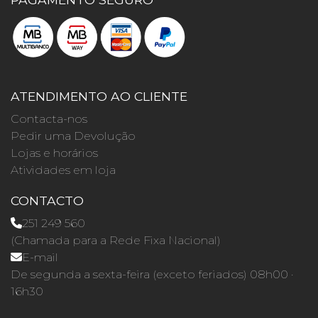
ATENDIMENTO AO CLIENTE
Contacta-nos
Pedir uma Devolução
Lojas e horários
Atividades em loja
CONTACTO
251 249 560
(Chamada para a Rede Fixa Nacional)
E-mail
De segunda a sexta-feira (exceto feriados) 08h00 ·
16h30