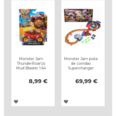
DE
DE
DESEJOS
DESEJOS
Monster Jam
Monster Jam pista
ThunderRoarUs
de corridas
Mud Blaster 1:64
Superchanger
8,99 €
69,99 €
ADICIONAR
ADICIONAR
À
À