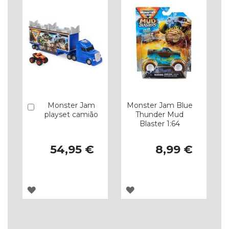
Monster Jam
Monster Jam Blue
Comprar
playset camião
Thunder Mud
Blaster 1:64
54,95 €
8,99 €
ADICIONAR
ADICIONAR
À
À
LISTA
LISTA