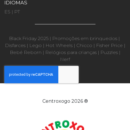
IDIOMAS
ES
|
PT
Black Friday 2025
|
Promoções em brinquedos
|
Disfarces
|
Lego
|
Hot Wheels
|
Chicco
|
Fisher Price
|
Bebé Reborn
|
Relógios para crianças
|
Puzzles
|
Nerf
Centroxogo 2026 ®