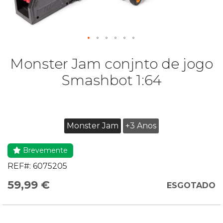
Monster Jam conjnto de jogo
Smashbot 1:64
Monster Jam
+3 Anos
Brevemente
REF#:
6075205
59,99 €
ESGOTADO