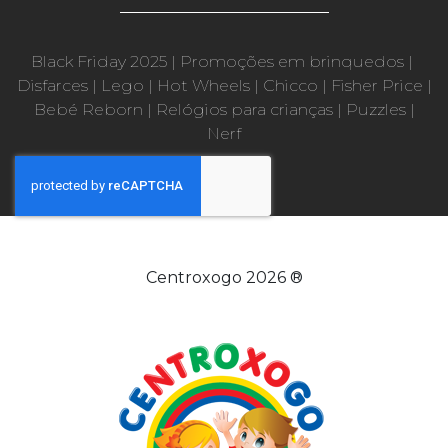
Black Friday 2025
|
Promoções em brinquedos
|
Disfarces
|
Lego
|
Hot Wheels
|
Chicco
|
Fisher Price
|
Bebé Reborn
|
Relógios para crianças
|
Puzzles
|
Nerf
Centroxogo 2026 ®