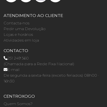
ATENDIMENTO AO CLIENTE
Contacta-nos
Pedir uma Devolução
Lojas e horários
Atividades em loja
CONTACTO
251 249 560
(Chamada para a Rede Fixa Nacional)
E-mail
De segunda a sexta-feira (exceto feriados) 08h00 ·
16h30
CENTROXOGO
Quem Somos?