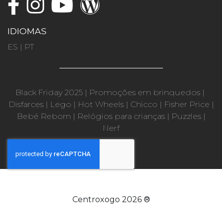
IDIOMAS
ES
|
PT
Black Friday 2025
|
Promoções em brinquedos
|
Disfarces
|
Lego
|
Hot Wheels
|
Chicco
|
Fisher Price
|
Bebé Reborn
|
Relógios para crianças
|
Puzzles
|
Nerf
Centroxogo 2026 ®