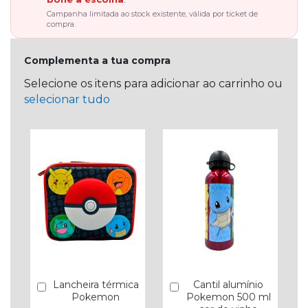
Campanha limitada ao stock existente, válida por ticket de
compra.
Complementa a tua compra
Selecione os itens para adicionar ao carrinho ou
selecionar tudo
Lancheira térmica
Cantil alumínio
Comprar
Comprar
Pokemon
Pokemon 500 ml