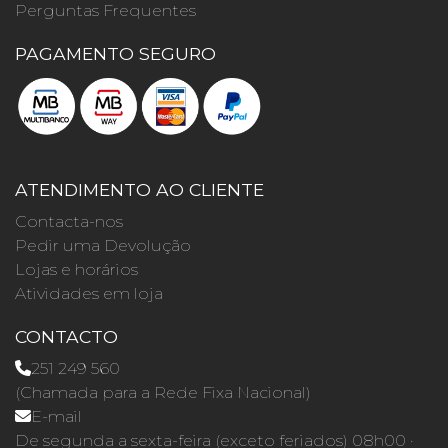
Perguntas Frequentes
PAGAMENTO SEGURO
ATENDIMENTO AO CLIENTE
Contacta-nos
Pedir uma Devolução
Lojas e horários
Atividades em loja
CONTACTO
251 249 560
(Chamada para a Rede Fixa Nacional)
E-mail
De segunda a sexta-feira (exceto feriados) 08h00 ·