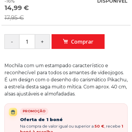
-16%
DISPONÍVEL
14,99 €
Special
Price
17,95 €
Comprar
Mochila com um estampado característico e
reconhecível para todos os amantes de videojogos.
É um design com o desenho do carismático Pikachu,
a estrela desta saga muito mítica. Com aprox. 40 cm,
alsas ajustáveis e almofadadas.
PROMOÇÃO
Oferta de 1 boné
Na compra de valor igual ou superior a
50 €
, recebe
1
boné à escolha
.