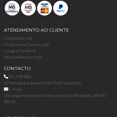
ATENDIMENTO AO CLIENTE
Contacta-nos
Pedir uma Devolução
Lojas e horários
Atividades em loja
CONTACTO
251 249 560
(Chamada para a Rede Fixa Nacional)
E-mail
De segunda a sexta-feira (exceto feriados) 08h00 ·
16h30