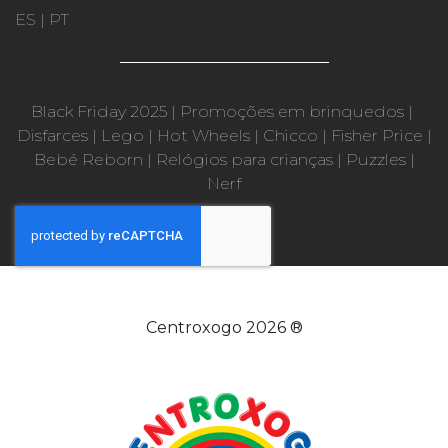
ES
|
PT
Black Friday 2025
|
Promoções em brinquedos
|
Disfarces
|
Lego
|
Hot Wheels
|
Chicco
|
Fisher Price
|
Bebé Reborn
|
Relógios para crianças
|
Puzzles
|
Nerf
Centroxogo 2026 ®