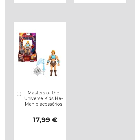
À
À
LISTA
LISTA
DE
DE
DESEJOS
DESEJOS
Masters of the
Comprar
Universe Kids He-
Man e acessórios
17,99 €