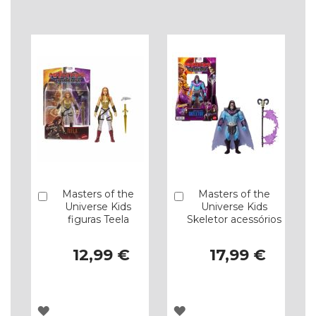
À
À
LISTA
LISTA
DE
DE
DESEJOS
DESEJOS
Masters of the
Masters of the
Comprar
Comprar
Universe Kids
Universe Kids
figuras Teela
Skeletor acessórios
12,99 €
17,99 €
ADICIONAR
ADICIONAR