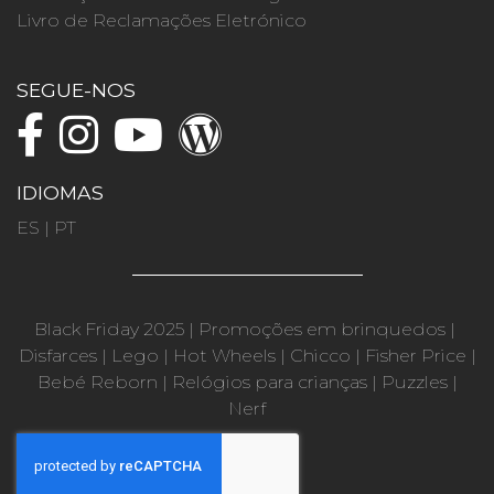
Livro de Reclamações Eletrónico
SEGUE-NOS
IDIOMAS
ES
|
PT
Black Friday 2025
|
Promoções em brinquedos
|
Disfarces
|
Lego
|
Hot Wheels
|
Chicco
|
Fisher Price
|
Bebé Reborn
|
Relógios para crianças
|
Puzzles
|
Nerf