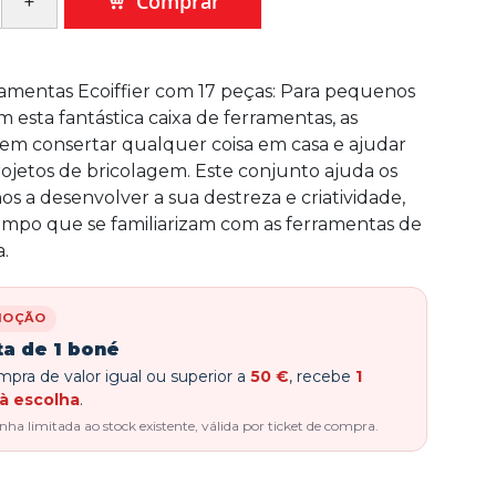
Comprar
ramentas Ecoiffier com 17 peças: Para pequenos
m esta fantástica caixa de ferramentas, as
em consertar qualquer coisa em casa e ajudar
rojetos de bricolagem. Este conjunto ajuda os
s a desenvolver a sua destreza e criatividade,
mpo que se familiarizam com as ferramentas de
.
MOÇÃO
ta de 1 boné
pra de valor igual ou superior a
50 €
, recebe
1
à escolha
.
a limitada ao stock existente, válida por ticket de compra.