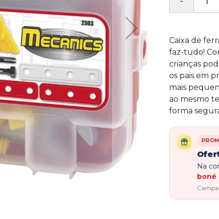
Caixa de fer
faz-tudo! Co
crianças pod
os pais em p
mais pequeno
ao mesmo te
forma segura
PRO
Ofer
Na com
boné 
Campanh