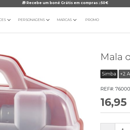
🎁 Recebe um boné Grátis em compras ≥50€
CES
PERSONAGENS
MARCAS
PROMO
Saltar
Mala 
para
o
início
Simba
+2 
da
Galeria
REF#:
76000
de
imagens
16,95