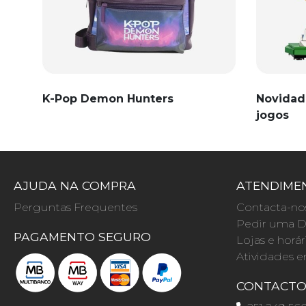
K-Pop Demon Hunters
Novidad
jogos
AJUDA NA COMPRA
ATENDIMEN
Perguntas Frequentes
Contacta-no
Pedir uma D
PAGAMENTO SEGURO
Lojas e horár
Atividades e
CONTACT