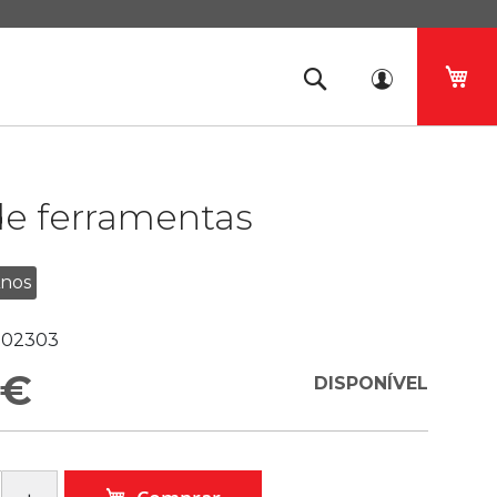
O 
de ferramentas
Anos
02303
 €
DISPONÍVEL