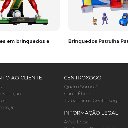
es em brinquedos e
Brinquedos Patrulha Pa
TO AO CLIENTE
CENTROXOGO
s
Quem Somos?
evolução
Canal Ético
ios
Trabalhar na Centroxogo
m loja
INFORMAÇÃO LEGAL
O
Aviso Legal