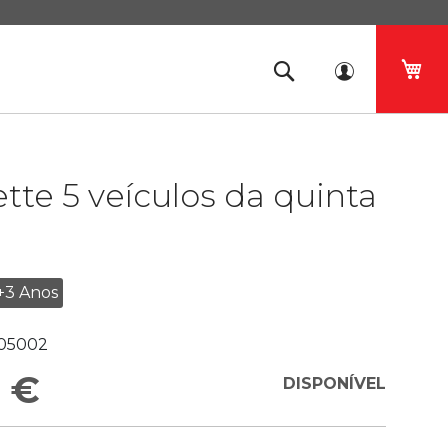
O 
tte 5 veículos da quinta
+3 Anos
05002
 €
DISPONÍVEL