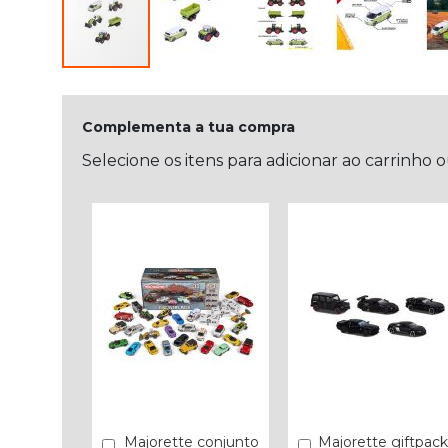
Complementa a tua compra
Selecione os itens para adicionar ao carrinho 
Majorette conjunto
Majorette giftpack
Comprar
Comprar