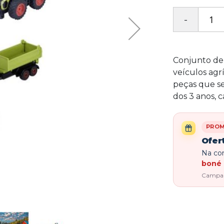
Conjunto de 
veículos agr
peças que se 
dos 3 anos, 
PRO
Ofer
Na com
boné 
Campanh