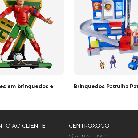
es em brinquedos e
Brinquedos Patrulha Pa
TO AO CLIENTE
CENTROXOGO
s
Quem Somos?