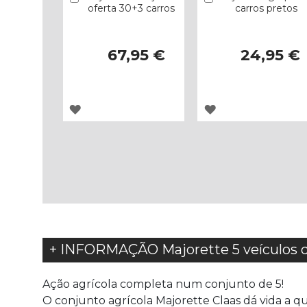
oferta 30+3 carros
carros pretos
67,95 €
24,95 €
ADICIONAR
ADICIONAR
À
À
LISTA
LISTA
DE
DE
DESEJOS
DESEJOS
+ INFORMAÇÃO Majorette 5 veículos d
Ação agrícola completa num conjunto de 5!
O conjunto agrícola Majorette Claas dá vida a 