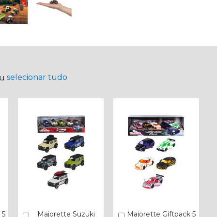
selecionar tudo
ou
 5
Majorette Suzuki
Majorette Giftpack 5
Comprar
Comprar