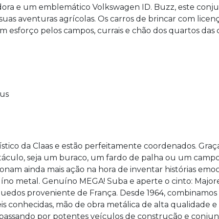
adora e um emblemático Volkswagen ID. Buzz, este conj
 suas aventuras agrícolas. Os carros de brincar com licen
m esforço pelos campos, currais e chão dos quartos das cr
nus
tico da Claas e estão perfeitamente coordenados. Graça
táculo, seja um buraco, um fardo de palha ou um campo 
am ainda mais ação na hora de inventar histórias emoci
íno metal. Genuíno MEGA! Suba e aperte o cinto: Major
uedos proveniente de França. Desde 1964, combinamos 
s conhecidas, mão de obra metálica de alta qualidade e 
, passando por potentes veículos de construção e conju