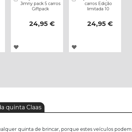
Jimny pack 5 carros
carros Edição
Giftpack
limitada 10
24,95 €
24,95 €
ADICIONAR
ADICIONAR
À
À
LISTA
LISTA
DE
DE
DESEJOS
DESEJOS
a quinta Claas
qualquer quinta de brincar, porque estes veículos podem