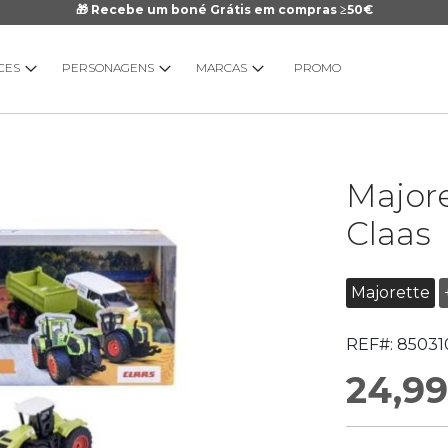
🎁 Recebe um boné Grátis em compras ≥50€
CES
PERSONAGENS
MARCAS
PROMO
Saltar
Majore
para
o
Claas
início
da
Galeria
Majorette
de
imagens
REF#:
85031
24,99