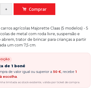
Comprar
carros agrícolas Majorette Claas (5 modelos) - 5
ícolas de metal com roda livre, suspensão e
abrem, trator de brincar para crianças a partir
cada um com 7,5 cm.
MOÇÃO
ta de 1 boné
pra de valor igual ou superior a
50 €
, recebe
1
à escolha
.
a limitada ao stock existente, válida por ticket de compra.