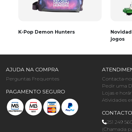
K-Pop Demon Hunters
Novidad
jogos
AJUDA NA COMPRA
ATENDIMEN
Perguntas Frequentes
Contacta-no
Pedir uma D
PAGAMENTO SEGURO
Lojas e horár
Atividades e
CONTACT
251 249 56
(Chamada par