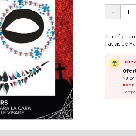
Transforma 
Faciais de H
PRO
Ofer
Na com
boné 
Campanh