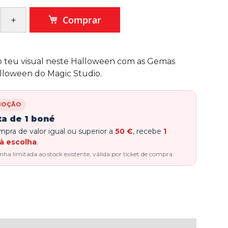
Comprar
o teu visual neste Halloween com as Gemas
alloween do Magic Studio.
MOÇÃO
ta de 1 boné
pra de valor igual ou superior a
50 €
, recebe
1
à escolha
.
a limitada ao stock existente, válida por ticket de compra.