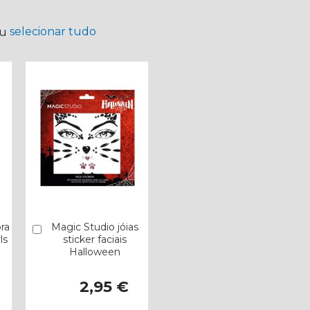
selecionar tudo
ou
ra
Magic Studio jóias
Comprar
ls
sticker faciais
Halloween
2,95 €