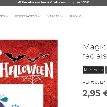
🎁 Recebe um boné Grátis em compras ≥50€
CES
PERSONAGENS
MARCAS
PROMO
Saltar
Magic 
para
o
faciai
início
da
Galeria
Martinelia
de
imagens
REF#:
85124
2,95 