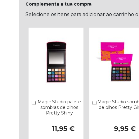
Complementa a tua compra
Selecione os itens para adicionar ao carrinho 
Magic Studio palete
Magic Studio somb
Comprar
Comprar
sombras de olhos
de olhos Pretty Gir
Pretty Shiny
11,95 €
9,95 €