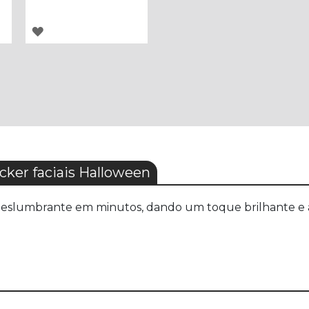
ADICIONAR
À
LISTA
DE
DESEJOS
ker faciais Halloween
n deslumbrante em minutos, dando um toque brilhante e as