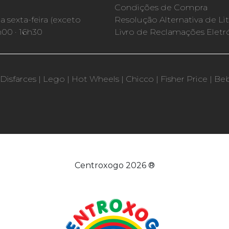
Condições de Compra
 sexta-feira (exceto
Resolução Alternativa de Lit
h00 · 16h30
Livro de Reclamações Eletr
Disfarces
|
Lego
|
Hot Wheels
|
Chicco
|
Fisher Price
|
Be
Centroxogo 2026 ®