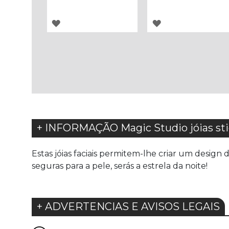
ADICIONAR
ADICIONAR
À
À
LISTA
LISTA
DE
DE
DESEJOS
DESEJOS
+ INFORMAÇÃO Magic Studio jóias stic
Estas jóias faciais permitem-lhe criar um desig
seguras para a pele, serás a estrela da noite!
+ ADVERTENCIAS E AVISOS LEGAIS