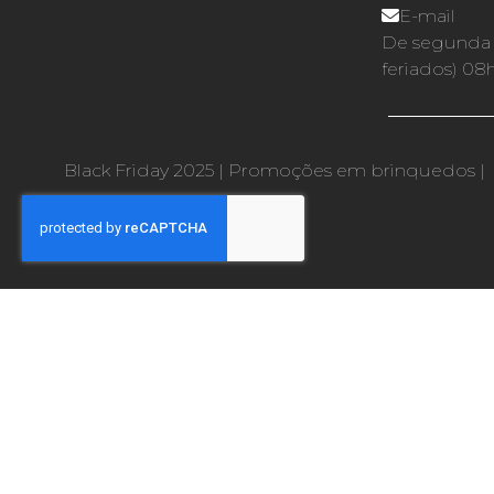
E-mail
De segunda a
feriados) 08
Black Friday 2025
|
Promoções em brinquedos
|