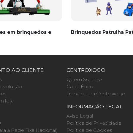
es em brinquedos e
Brinquedos Patrulha Pa
TO AO CLIENTE
CENTROXOGO
s
Quem Somos?
evolução
Canal Ético
ios
Trabalhar na Centroxogo
m loja
INFORMAÇÃO LEGAL
O
Aviso Legal
0
Política de Privacidade
a a Rede Fixa Nacional)
Política de Cookies