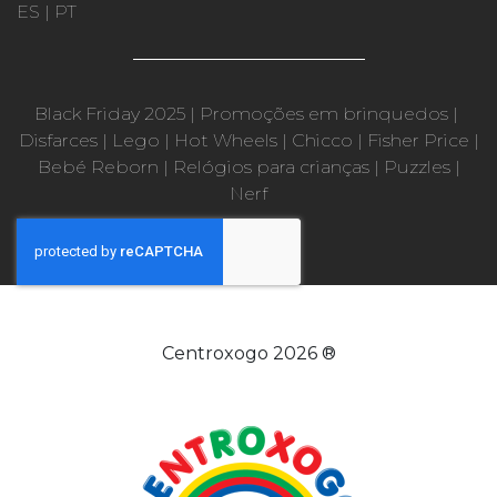
ES
|
PT
Black Friday 2025
|
Promoções em brinquedos
|
Disfarces
|
Lego
|
Hot Wheels
|
Chicco
|
Fisher Price
|
Bebé Reborn
|
Relógios para crianças
|
Puzzles
|
Nerf
Centroxogo 2026 ®