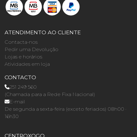
ATENDIMENTO AO CLIENTE
Contacta-nos
Pedir uma Devolução
Lojas e horários
Atividades em loja
CONTACTO
251 249 560
(Chamada para a Rede Fixa Nacional)
E-mail
De segunda a sexta-feira (exceto feriados) 08h00 ·
16h30
CENTROXOGO