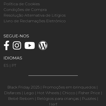
Política de Cookies
Condições de Compra
Resolução Alternativa de Litígios
Livro de Reclamações Eletrónico
SEGUE-NOS
IDIOMAS
ES
|
PT
Black Friday 2025
|
Promoções em brinquedos
|
Disfarces
|
Lego
|
Hot Wheels
|
Chicco
|
Fisher Price
|
Bebé Reborn
|
Relógios para crianças
|
Puzzles
|
Nerf