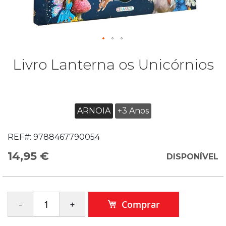
Livro Lanterna os Unicórnios
ARNOIA
+3 Anos
REF#:
9788467790054
14,95 €
DISPONÍVEL
Comprar