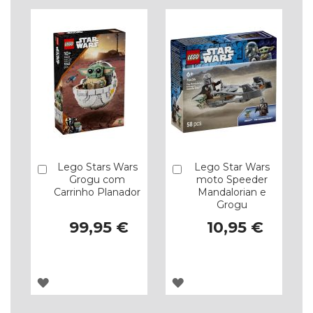
Lego Stars Wars
Lego Star Wars
Comprar
Comprar
Grogu com
moto Speeder
Carrinho Planador
Mandalorian e
Grogu
99,95 €
10,95 €
ADICIONAR
ADICIONAR
À
À