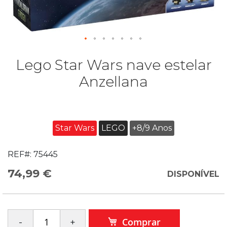
Lego Star Wars nave estelar
Anzellana
Star Wars
LEGO
+8/9 Anos
REF#:
75445
74,99 €
DISPONÍVEL
Comprar