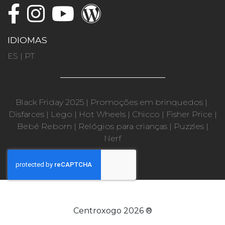
IDIOMAS
ES
|
PT
Black Friday 2025
|
Promoções em brinquedos
|
Disfarces
|
Lego
|
Hot Wheels
|
Chicco
|
Fisher Price
|
Bebé Reborn
|
Relógios para crianças
|
Puzzles
|
Nerf
Centroxogo 2026 ®