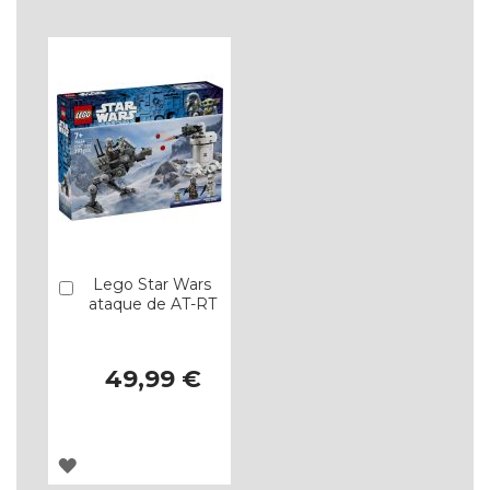
LISTA
LISTA
DE
DE
DESEJOS
DESEJOS
Lego Star Wars
Comprar
ataque de AT-RT
49,99 €
ADICIONAR