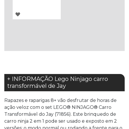
ADICIONAR
À
LISTA
DE
DESEJOS
+ INFORMAÇÃO Lego Ninjago carro
transformável de Jay
Rapazes e raparigas 8+ vão desfrutar de horas de
ação veloz com o set LEGO® NINJAGO® Carro
Transformável do Jay (71856). Este brinquedo de
carro ninja 2 em 1 pode ser usado e exposto em 2
versões: o modo normal ou rodando a frente para o