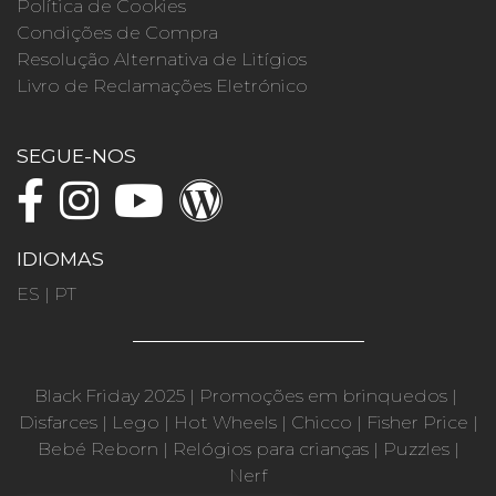
Política de Cookies
Condições de Compra
Resolução Alternativa de Litígios
Livro de Reclamações Eletrónico
SEGUE-NOS
IDIOMAS
ES
|
PT
Black Friday 2025
|
Promoções em brinquedos
|
Disfarces
|
Lego
|
Hot Wheels
|
Chicco
|
Fisher Price
|
Bebé Reborn
|
Relógios para crianças
|
Puzzles
|
Nerf