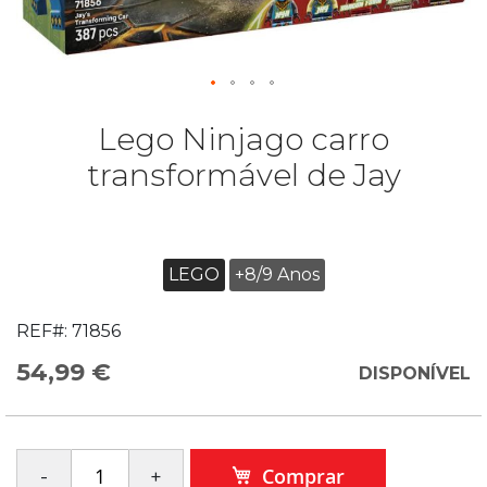
Lego Ninjago carro
transformável de Jay
LEGO
+8/9 Anos
REF#:
71856
54,99 €
DISPONÍVEL
Comprar