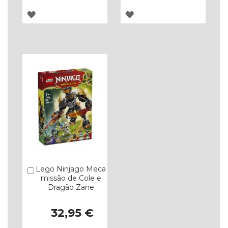
ADICIONAR
ADICIONAR
À
À
LISTA
LISTA
DE
DE
DESEJOS
DESEJOS
Lego Ninjago Meca
Comprar
missão de Cole e
Dragão Zane
32,95 €