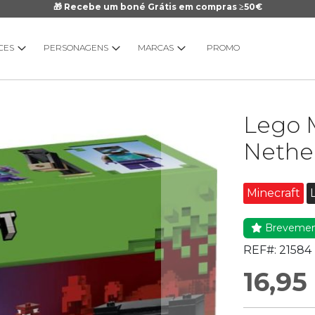
🎁 Recebe um boné Grátis em compras ≥50€
CES
PERSONAGENS
MARCAS
PROMO
Saltar
Lego 
para
o
Nether
início
da
Galeria
Minecraft
de
imagens
Breveme
REF#:
21584
16,95