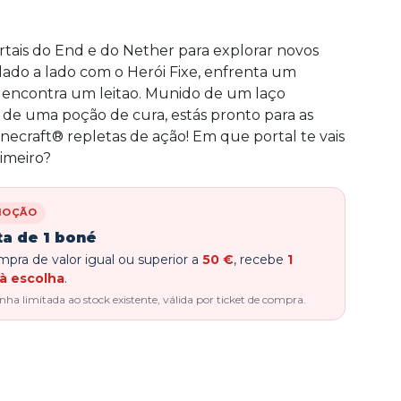
rtais do End e do Nether para explorar novos
 lado a lado com o Herói Fixe, enfrenta um
encontra um leitao. Munido de um laço
de uma poção de cura, estás pronto para as
necraft® repletas de ação! Em que portal te vais
imeiro?
MOÇÃO
ta de 1 boné
pra de valor igual ou superior a
50 €
, recebe
1
à escolha
.
a limitada ao stock existente, válida por ticket de compra.