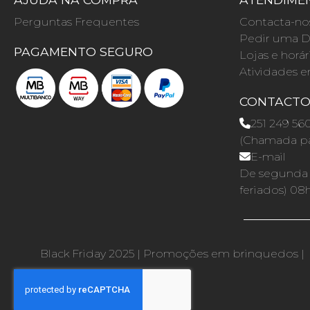
Perguntas Frequentes
Contacta-no
Pedir uma D
PAGAMENTO SEGURO
Lojas e horár
Atividades e
CONTACT
251 249 56
(Chamada par
E-mail
De segunda a
feriados) 08
Black Friday 2025
|
Promoções em brinquedos
|