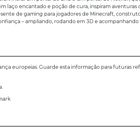
 um laço encantado e poção de cura, inspiram aventuras 
resente de gaming para jogadores de Minecraft, construt
onfiança – ampliando, rodando em 3D e acompanhando o 
a europeias. Guarde esta informação para futuras refer
a.
mark