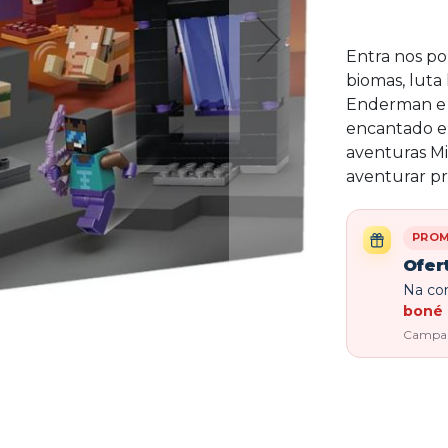
Entra nos po
biomas, luta
Enderman e 
encantado e 
aventuras Mi
aventurar pr
PRO
Ofer
Na com
boné 
Campanh