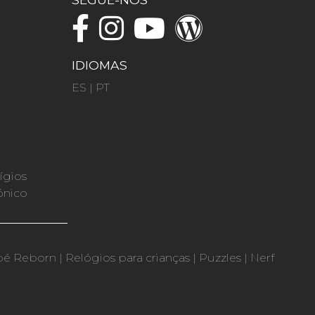
IDIOMAS
ES
|
PT
ígios
ónico
bé Reborn
|
Relógios para crianças
|
Puzzles
|
Nerf