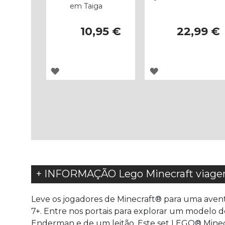
em Taiga
10,95 €
22,99 €
ADICIONAR
ADICIONAR
À
À
LISTA
LISTA
DE
DE
DESEJOS
DESEJOS
+ INFORMAÇÃO Lego Minecraft viagem
Leve os jogadores de Minecraft® para uma avent
7+. Entre nos portais para explorar um modelo 
Enderman e de um leitão. Este set LEGO® Minec