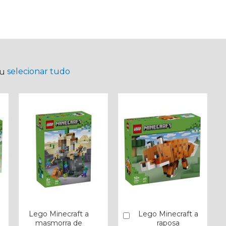
selecionar tudo
ou
Lego Minecraft a
Lego Minecraft a
Comprar
masmorra de
raposa