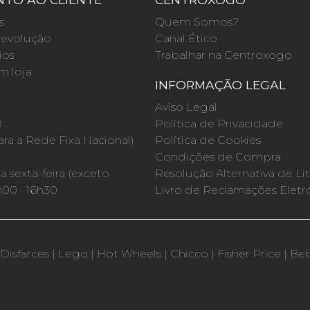
s
Quem Somos?
evolução
Canal Ético
ios
Trabalhar na Centroxogo
m loja
INFORMAÇÃO LEGAL
O
Aviso Legal
0
Política de Privacidade
a a Rede Fixa Nacional)
Política de Cookies
Condições de Compra
 sexta-feira (exceto
Resolução Alternativa de Lit
h00 · 16h30
Livro de Reclamações Eletr
Disfarces
|
Lego
|
Hot Wheels
|
Chicco
|
Fisher Price
|
Be