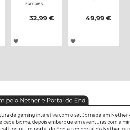
zombies
32,99 €
49,99 €
ADICIONAR
ADICIONAR
À
À
LISTA
LISTA
DE
DE
DESEJOS
DESEJOS
 pelo Nether e Portal do End
ura de gaming interativa com o set Jornada em Nether e 
de cada bioma, depois embarque em aventuras com a minif
raft inclui um portal do End e um portal do Nether, 