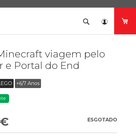
O 
Minecraft viagem pelo
 e Portal do End
LEGO
+6/7 Anos
nte
 €
ESGOTADO