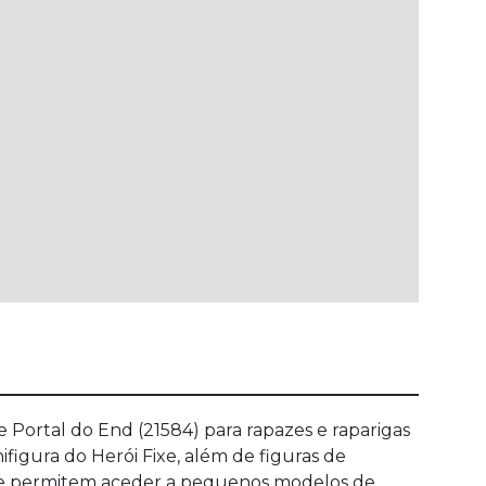
Portal do End (21584) para rapazes e raparigas
igura do Herói Fixe, além de figuras de
que permitem aceder a pequenos modelos de