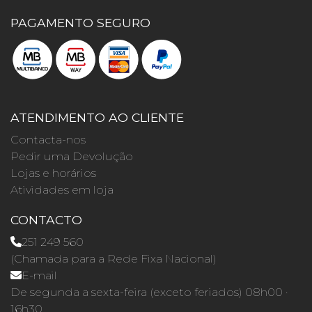
PAGAMENTO SEGURO
ATENDIMENTO AO CLIENTE
Contacta-nos
Pedir uma Devolução
Lojas e horários
Atividades em loja
CONTACTO
251 249 560
(Chamada para a Rede Fixa Nacional)
E-mail
De segunda a sexta-feira (exceto feriados) 08h00 ·
16h30