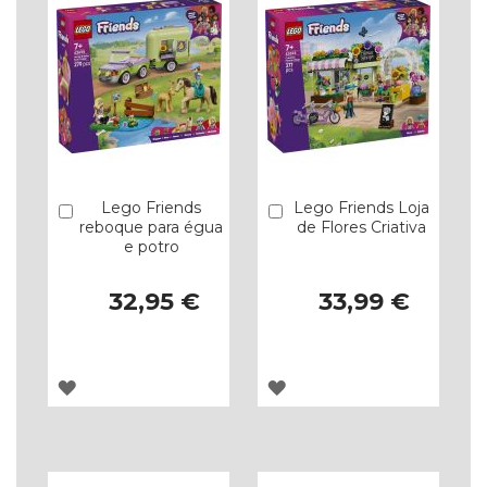
Lego Friends
Lego Friends Loja
Comprar
Comprar
reboque para égua
de Flores Criativa
e potro
32,95 €
33,99 €
ADICIONAR
ADICIONAR
À
À
LISTA
LISTA