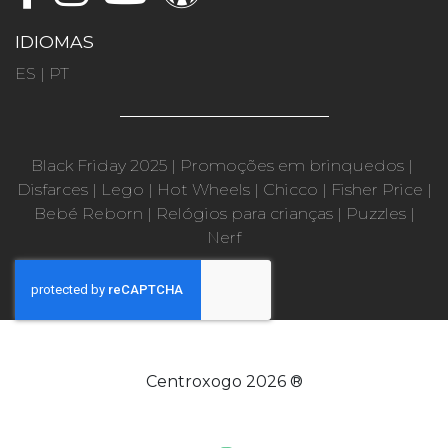
IDIOMAS
ES
|
PT
Black Friday 2025
|
Promoções em brinquedos
|
Disfarces
|
Lego
|
Hot Wheels
|
Chicco
|
Fisher Price
|
Bebé Reborn
|
Relógios para crianças
|
Puzzles
|
Nerf
Centroxogo 2026 ®