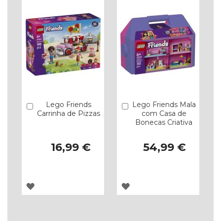
DE
DE
DESEJOS
DESEJOS
Lego Friends
Lego Friends Mala
Comprar
Comprar
Carrinha de Pizzas
com Casa de
Bonecas Criativa
16,99 €
54,99 €
ADICIONAR
ADICIONAR
À
À
LISTA
LISTA