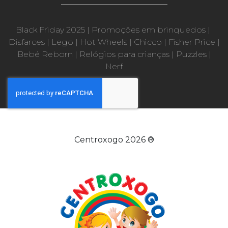
Black Friday 2025
|
Promoções em brinquedos
|
Disfarces
|
Lego
|
Hot Wheels
|
Chicco
|
Fisher Price
|
Bebé Reborn
|
Relógios para crianças
|
Puzzles
|
Nerf
Centroxogo 2026 ®