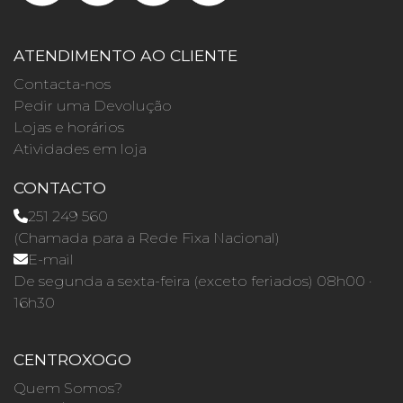
ATENDIMENTO AO CLIENTE
Contacta-nos
Pedir uma Devolução
Lojas e horários
Atividades em loja
CONTACTO
251 249 560
(Chamada para a Rede Fixa Nacional)
E-mail
De segunda a sexta-feira (exceto feriados) 08h00 ·
16h30
CENTROXOGO
Quem Somos?