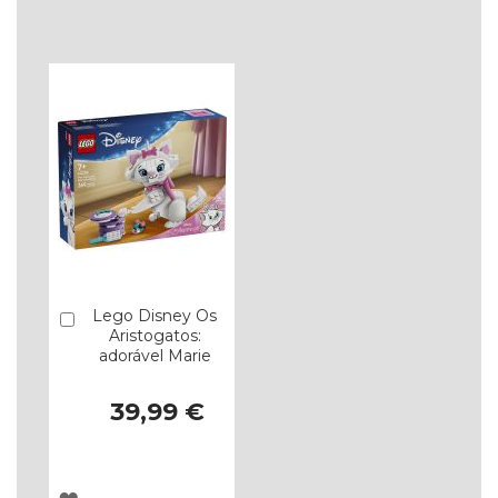
À
À
LISTA
LISTA
DE
DE
DESEJOS
DESEJOS
Lego Disney Os
Comprar
Aristogatos:
adorável Marie
39,99 €
ADICIONAR