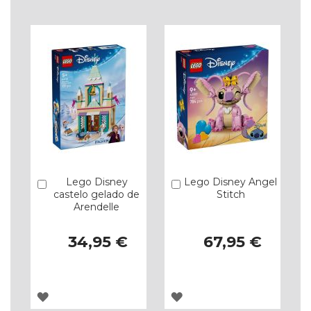
LISTA
LISTA
DE
DE
DESEJOS
DESEJOS
Lego Disney
Lego Disney Angel
Comprar
Comprar
castelo gelado de
Stitch
Arendelle
34,95 €
67,95 €
ADICIONAR
ADICIONAR