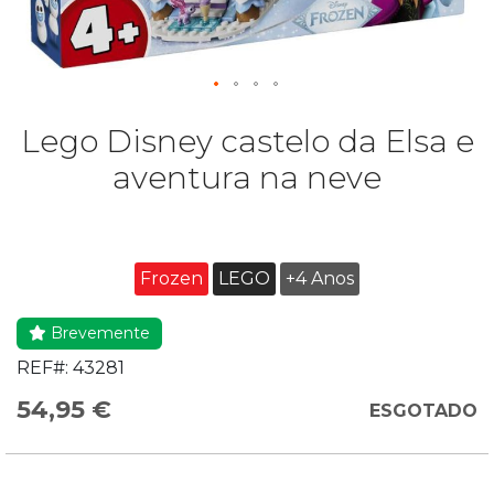
Lego Disney castelo da Elsa e
aventura na neve
Frozen
LEGO
+4 Anos
Brevemente
REF#:
43281
54,95 €
ESGOTADO