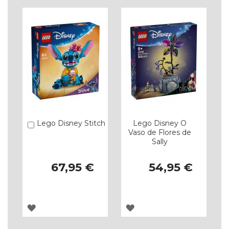
Lego Disney Stitch
Lego Disney O
Comprar
Vaso de Flores de
Sally
67,95 €
54,95 €
ADICIONAR
ADICIONAR
À
À