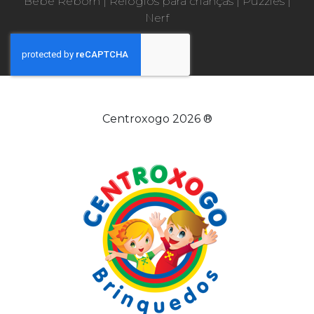
Bebé Reborn
|
Relógios para crianças
|
Puzzles
|
Nerf
Centroxogo 2026 ®