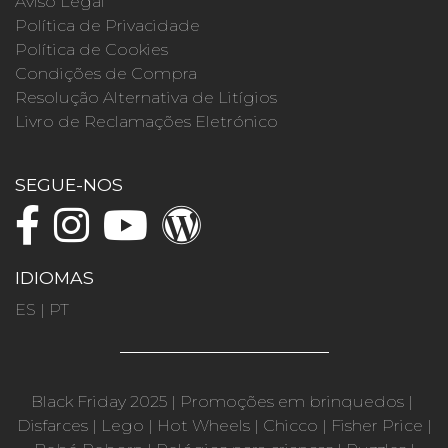
Aviso Legal
Política de Privacidade
Política de Cookies
Condições de Compra
Resolução Alternativa de Litígios
Livro de Reclamações Eletrónico
SEGUE-NOS
IDIOMAS
ES
|
PT
Black Friday 2025
|
Promoções em brinquedos
|
Disfarces
|
Lego
|
Hot Wheels
|
Chicco
|
Fisher Price
|