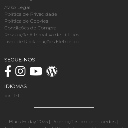
Aviso Legal
Política de Privacidade
Política de Cookies
Condições de Compra
Resolução Alternativa de Litígios
Livro de Reclamações Eletrónico
SEGUE-NOS
IDIOMAS
ES
|
PT
Black Friday 2025
|
Promoções em brinquedos
|