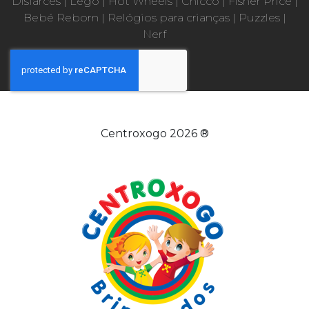
Disfarces
|
Lego
|
Hot Wheels
|
Chicco
|
Fisher Price
|
Bebé Reborn
|
Relógios para crianças
|
Puzzles
|
Nerf
Centroxogo 2026 ®