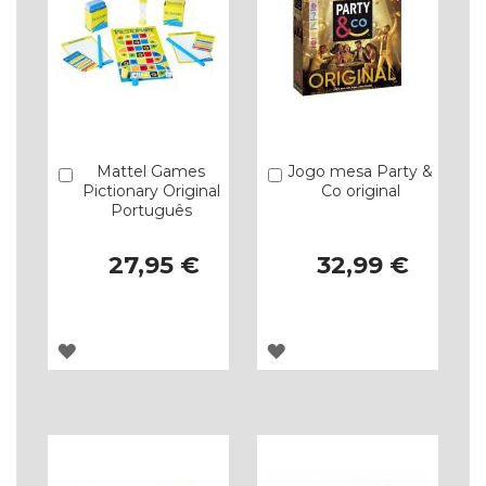
Mattel Games
Jogo mesa Party &
Comprar
Comprar
Pictionary Original
Co original
Português
27,95 €
32,99 €
ADICIONAR
ADICIONAR
À
À
LISTA
LISTA
DE
DE