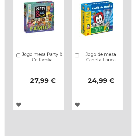
DESEJOS
DESEJOS
Jogo mesa Party &
Jogo de mesa
Comprar
Comprar
Co familia
Caneta Louca
27,99 €
24,99 €
ADICIONAR
ADICIONAR
À
À
LISTA
LISTA