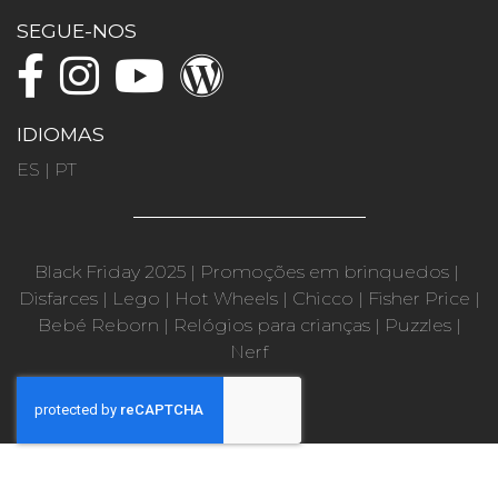
SEGUE-NOS
IDIOMAS
ES
|
PT
Black Friday 2025
|
Promoções em brinquedos
|
Disfarces
|
Lego
|
Hot Wheels
|
Chicco
|
Fisher Price
|
Bebé Reborn
|
Relógios para crianças
|
Puzzles
|
Nerf