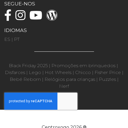
SEGUE-NOS
IDIOMAS
ES
|
PT
Black Friday 2025
|
Promoções em brinquedos
|
Disfarces
|
Lego
|
Hot Wheels
|
Chicco
|
Fisher Price
|
Bebé Reborn
|
Relógios para crianças
|
Puzzles
|
Nerf
Centroxogo 2026 ®