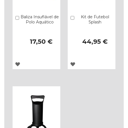
Baliza Insuflável de
Kit de Futebol
Comprar
Comprar
Polo Aquático
Splash
17,50 €
44,95 €
ADICIONAR
ADICIONAR
À
À
LISTA
LISTA
DE
DE
DESEJOS
DESEJOS