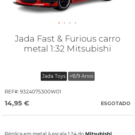
Jada Fast & Furious carro
metal 1:32 Mitsubishi
Jada Toys
+8/9 Anos
REF#:
9324075300W01
14,95 €
ESGOTADO
Réplica em metal à escala 1:24 do
Mitsubishi