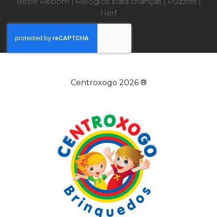
Bebé Reborn
|
Relógios para crianças
|
Puzzles
|
Nerf
Centroxogo 2026 ®