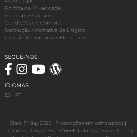
Aviso Legal
Política de Privacidade
Política de Cookies
Condições de Compra
Resolução Alternativa de Litígios
Livro de Reclamações Eletrónico
SEGUE-NOS
IDIOMAS
ES
|
PT
Black Friday 2025
|
Promoções em brinquedos
|
Disfarces
|
Lego
|
Hot Wheels
|
Chicco
|
Fisher Price
|