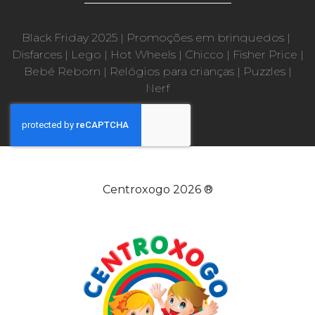
Black Friday 2025
|
Promoções em brinquedos
|
Disfarces
|
Lego
|
Hot Wheels
|
Chicco
|
Fisher Price
|
Bebé Reborn
|
Relógios para crianças
|
Puzzles
|
Nerf
Centroxogo 2026 ®