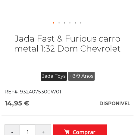
Jada Fast & Furious carro
metal 1:32 Dom Chevrolet
Jada Toys
+8/9 Anos
REF#:
9324075300W01
14,95 €
DISPONÍVEL
Comprar