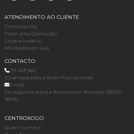
ATENDIMENTO AO CLIENTE
Contacta-nos
Pedir uma Devolução
Lojas e horários
Atividades em loja
CONTACTO
251 249 560
(Chamada para a Rede Fixa Nacional)
E-mail
De segunda a sexta-feira (exceto feriados) 08h00 ·
16h30
CENTROXOGO
Quem Somos?