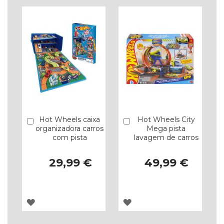
Hot Wheels caixa
Hot Wheels City
Comprar
Comprar
organizadora carros
Mega pista
com pista
lavagem de carros
29,99 €
49,99 €
ADICIONAR
ADICIONAR
À
À