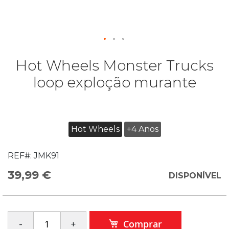
Hot Wheels Monster Trucks
loop exploção murante
Hot Wheels
+4 Anos
REF#:
JMK91
39,99 €
DISPONÍVEL
Comprar