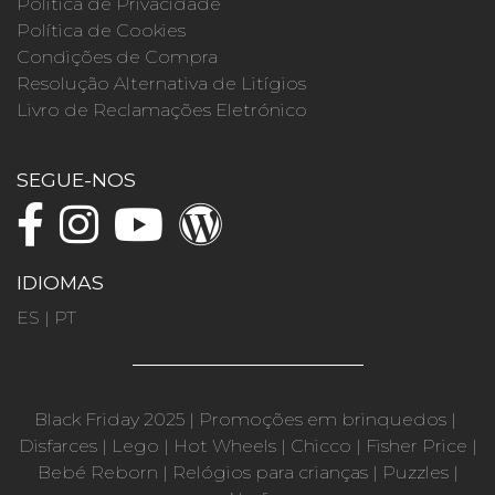
Política de Privacidade
Política de Cookies
Condições de Compra
Resolução Alternativa de Litígios
Livro de Reclamações Eletrónico
SEGUE-NOS
IDIOMAS
ES
|
PT
Black Friday 2025
|
Promoções em brinquedos
|
Disfarces
|
Lego
|
Hot Wheels
|
Chicco
|
Fisher Price
|
Bebé Reborn
|
Relógios para crianças
|
Puzzles
|