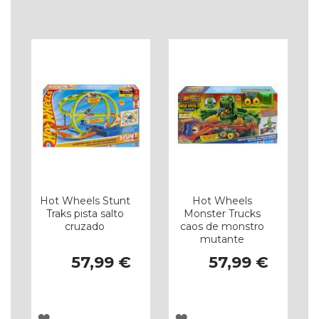
À
À
LISTA
LISTA
DE
DE
DESEJOS
DESEJOS
Hot Wheels Stunt
Hot Wheels
Traks pista salto
Monster Trucks
cruzado
caos de monstro
mutante
57,99 €
57,99 €
ADICIONAR
ADICIONAR