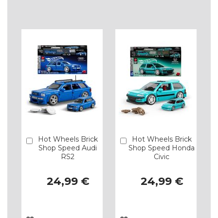
À
À
LISTA
LISTA
DE
DE
DESEJOS
DESEJOS
Hot Wheels Brick
Hot Wheels Brick
Comprar
Comprar
Shop Speed Audi
Shop Speed Honda
RS2
Civic
24,99 €
24,99 €