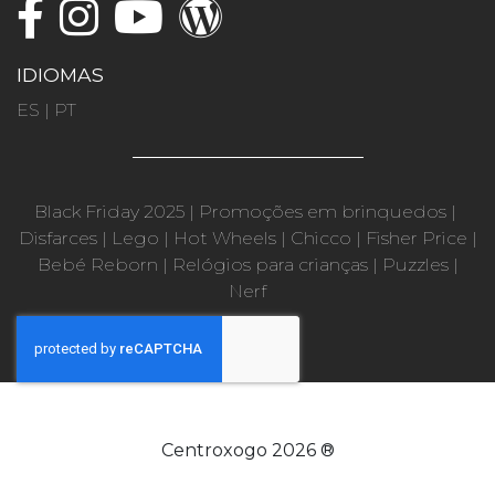
IDIOMAS
ES
|
PT
Black Friday 2025
|
Promoções em brinquedos
|
Disfarces
|
Lego
|
Hot Wheels
|
Chicco
|
Fisher Price
|
Bebé Reborn
|
Relógios para crianças
|
Puzzles
|
Nerf
Centroxogo 2026 ®