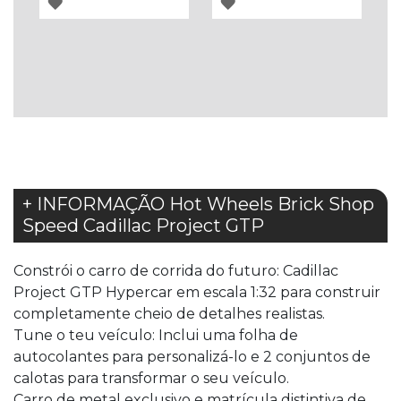
ADICIONAR
ADICIONAR
À
À
LISTA
LISTA
DE
DE
DESEJOS
DESEJOS
+ INFORMAÇÃO Hot Wheels Brick Shop
Speed Cadillac Project GTP
Constrói o carro de corrida do futuro: Cadillac
Project GTP Hypercar em escala 1:32 para construir
completamente cheio de detalhes realistas.
Tune o teu veículo: Inclui uma folha de
autocolantes para personalizá-lo e 2 conjuntos de
calotas para transformar o seu veículo.
Carro de metal exclusivo e matrícula distintiva de