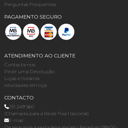
Perguntas Frequentes
PAGAMENTO SEGURO
ATENDIMENTO AO CLIENTE
Contacta-nos
Pedir uma Devolução
Lojas e horários
Atividades em loja
CONTACTO
251 249 560
(Chamada para a Rede Fixa Nacional)
E-mail
De segunda a sexta-feira (exceto feriados) 08h00 ·