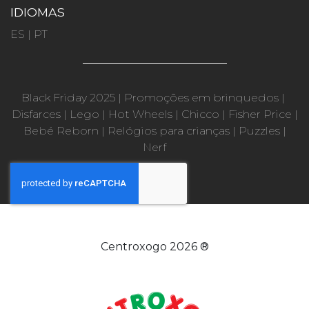
IDIOMAS
ES
|
PT
Black Friday 2025
|
Promoções em brinquedos
|
Disfarces
|
Lego
|
Hot Wheels
|
Chicco
|
Fisher Price
|
Bebé Reborn
|
Relógios para crianças
|
Puzzles
|
Nerf
Centroxogo 2026 ®