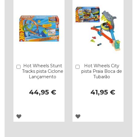
Hot Wheels Stunt
Hot Wheels City
Comprar
Comprar
Tracks pista Ciclone
pista Praia Boca de
Lançamento
Tubarão
44,95 €
41,95 €
ADICIONAR
ADICIONAR
À
À