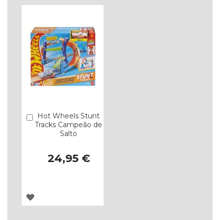
LISTA
LISTA
DE
DE
DESEJOS
DESEJOS
Hot Wheels Stunt
Comprar
Tracks Campeão de
Salto
24,95 €
ADICIONAR
À