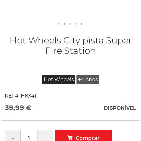
Hot Wheels City pista Super
Fire Station
Hot Wheels
+4 Anos
REF#:
HKX41
39,99 €
DISPONÍVEL
Comprar