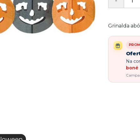
Grinalda ab
PRO
Ofer
Na com
boné 
Campanh
lloween