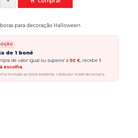
Comprar
óboras para decoração Halloween
MOÇÃO
ta de 1 boné
pra de valor igual ou superior a
50 €
, recebe
1
à escolha
.
a limitada ao stock existente, válida por ticket de compra.