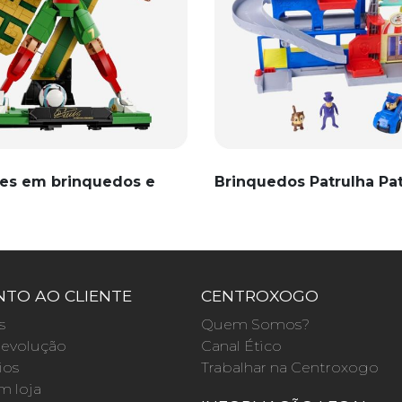
es em brinquedos e
Brinquedos Patrulha Pa
TO AO CLIENTE
CENTROXOGO
s
Quem Somos?
evolução
Canal Ético
ios
Trabalhar na Centroxogo
m loja