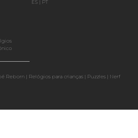
ES
|
PT
ígios
ónico
bé Reborn
|
Relógios para crianças
|
Puzzles
|
Nerf