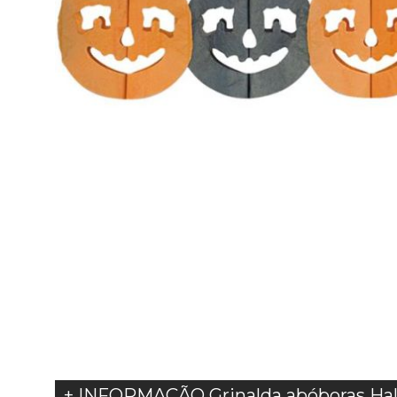
+ INFORMAÇÃO Grinalda abóboras Ha