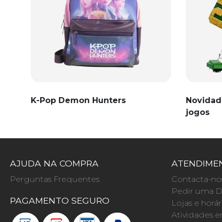
K-Pop Demon Hunters
Novidad
jogos
AJUDA NA COMPRA
ATENDIMEN
Perguntas Frequentes
Contacta-no
Pedir uma D
PAGAMENTO SEGURO
Lojas e horár
Atividades e