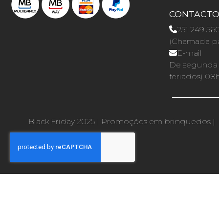
CONTACT
251 249 56
(Chamada par
E-mail
De segunda a
feriados) 08
Black Friday 2025
|
Promoções em brinquedos
|