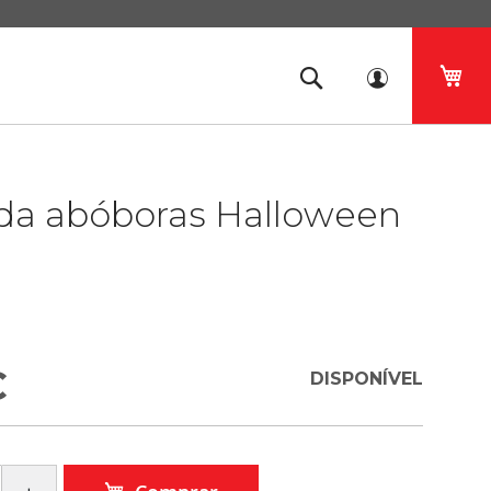
O 
lda abóboras Halloween
€
DISPONÍVEL