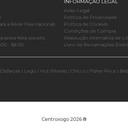
INFORMAÇÃO LEGAL
O
Aviso Legal
0
Política de Privacidade
a a Rede Fixa Nacional)
Política de Cookies
Condições de Compra
 sexta-feira (exceto
Resolução Alternativa de Lit
h00 · 16h30
Livro de Reclamações Eletr
Disfarces
|
Lego
|
Hot Wheels
|
Chicco
|
Fisher Price
|
Be
Centroxogo 2026 ®