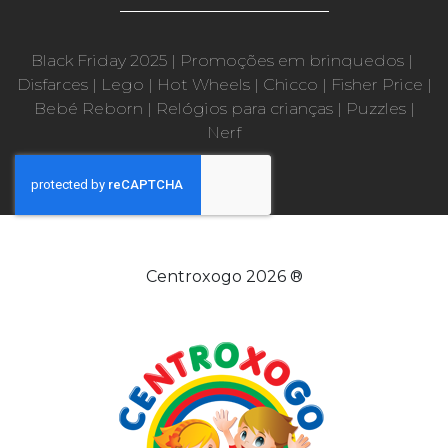
Black Friday 2025
|
Promoções em brinquedos
|
Disfarces
|
Lego
|
Hot Wheels
|
Chicco
|
Fisher Price
|
Bebé Reborn
|
Relógios para crianças
|
Puzzles
|
Nerf
Centroxogo 2026 ®