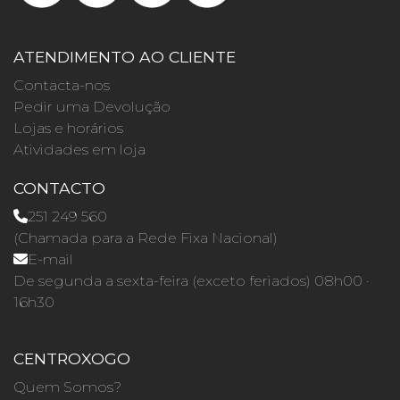
ATENDIMENTO AO CLIENTE
Contacta-nos
Pedir uma Devolução
Lojas e horários
Atividades em loja
CONTACTO
251 249 560
(Chamada para a Rede Fixa Nacional)
E-mail
De segunda a sexta-feira (exceto feriados) 08h00 ·
16h30
CENTROXOGO
Quem Somos?