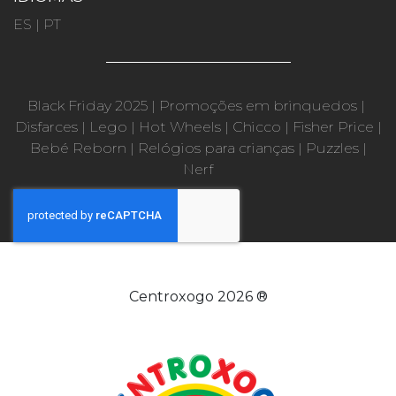
ES
|
PT
Black Friday 2025
|
Promoções em brinquedos
|
Disfarces
|
Lego
|
Hot Wheels
|
Chicco
|
Fisher Price
|
Bebé Reborn
|
Relógios para crianças
|
Puzzles
|
Nerf
Centroxogo 2026 ®