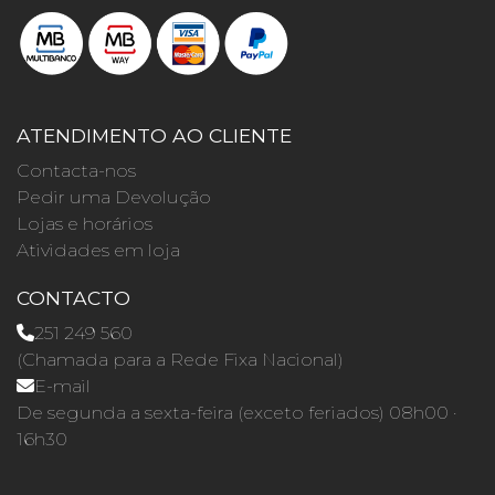
ATENDIMENTO AO CLIENTE
Contacta-nos
Pedir uma Devolução
Lojas e horários
Atividades em loja
CONTACTO
251 249 560
(Chamada para a Rede Fixa Nacional)
E-mail
De segunda a sexta-feira (exceto feriados) 08h00 ·
16h30