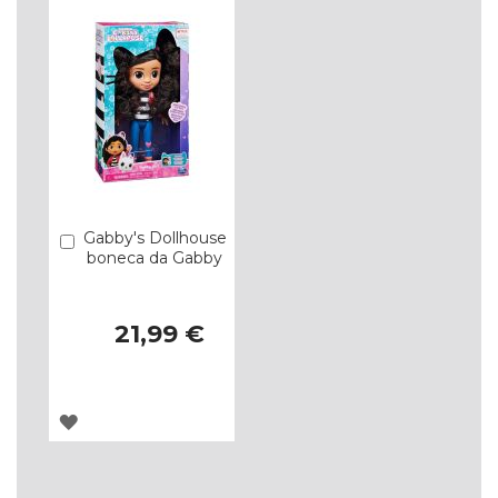
DE
DE
DESEJOS
DESEJOS
Gabby's Dollhouse
Comprar
boneca da Gabby
21,99 €
ADICIONAR
À