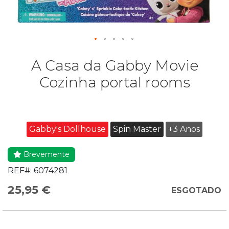
A Casa da Gabby Movie
Cozinha portal rooms
Gabby's Dollhouse
Spin Master
+3 Anos
Brevemente
REF#:
6074281
25,95 €
ESGOTADO