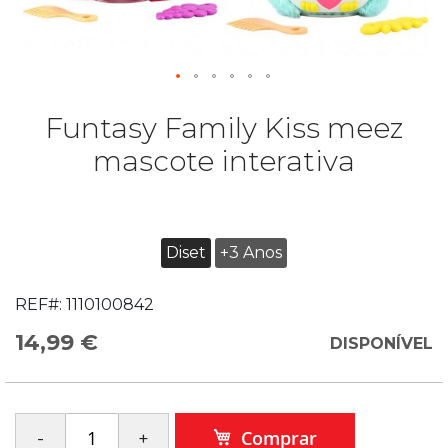
Funtasy Family Kiss meez
mascote interativa
Diset
+3 Anos
REF#:
1110100842
14,99 €
DISPONÍVEL
Comprar