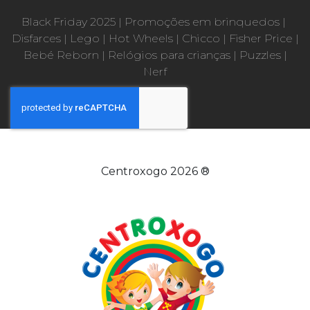
Black Friday 2025
|
Promoções em brinquedos
|
Disfarces
|
Lego
|
Hot Wheels
|
Chicco
|
Fisher Price
|
Bebé Reborn
|
Relógios para crianças
|
Puzzles
|
Nerf
Centroxogo 2026 ®