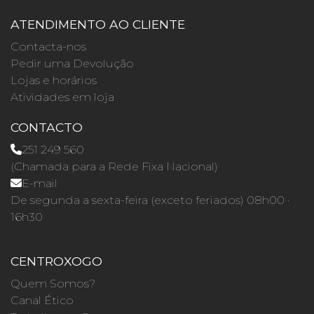
ATENDIMENTO AO CLIENTE
Contacta-nos
Pedir uma Devolução
Lojas e horários
Atividades em loja
CONTACTO
251 249 560
(Chamada para a Rede Fixa Nacional)
E-mail
De segunda a sexta-feira (exceto feriados) 08h00 ·
16h30
CENTROXOGO
Quem Somos?
Canal Ético