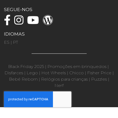
SEGUE-NOS
IDIOMAS
ES
|
PT
Black Friday 2025
|
Promoções em brinquedos
|
Disfarces
|
Lego
|
Hot Wheels
|
Chicco
|
Fisher Price
|
Bebé Reborn
|
Relógios para crianças
|
Puzzles
|
Nerf