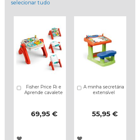
selecionar tudo
Fisher Price Ri e
A minha secretária
Comprar
Comprar
Aprende cavalete
extensível
69,95 €
55,95 €
ADICIONAR
ADICIONAR