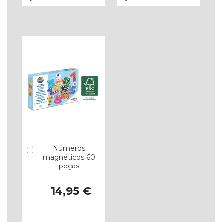
À
À
LISTA
LISTA
DE
DE
DESEJOS
DESEJOS
Números
Comprar
magnéticos 60
peças
14,95 €