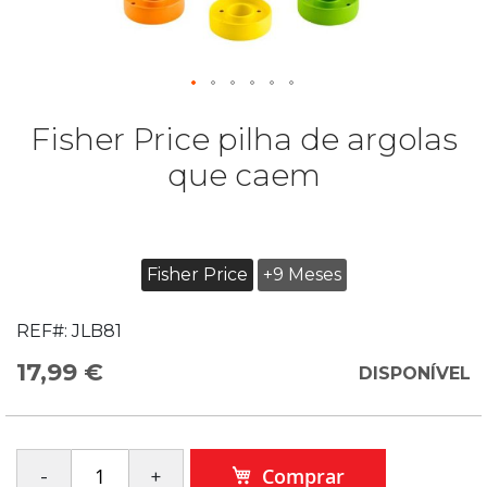
Fisher Price pilha de argolas
que caem
Fisher Price
+9 Meses
REF#:
JLB81
17,99 €
DISPONÍVEL
Comprar