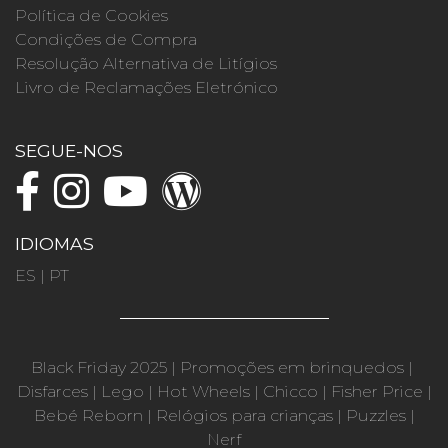
Política de Cookies
Condições de Compra
Resolução Alternativa de Litígios
Livro de Reclamações Eletrónico
SEGUE-NOS
IDIOMAS
ES
|
PT
Black Friday 2025
|
Promoções em brinquedos
|
Disfarces
|
Lego
|
Hot Wheels
|
Chicco
|
Fisher Price
|
Bebé Reborn
|
Relógios para crianças
|
Puzzles
|
Nerf