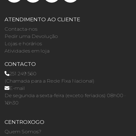
ATENDIMENTO AO CLIENTE
Contacta-nos
Pedir uma Devolução
Lojas e horários
Atividades em loja
CONTACTO
251 249 560
(Chamada para a Rede Fixa Nacional)
E-mail
De segunda a sexta-feira (exceto feriados) 08h00 ·
16h30
CENTROXOGO
Quem Somos?