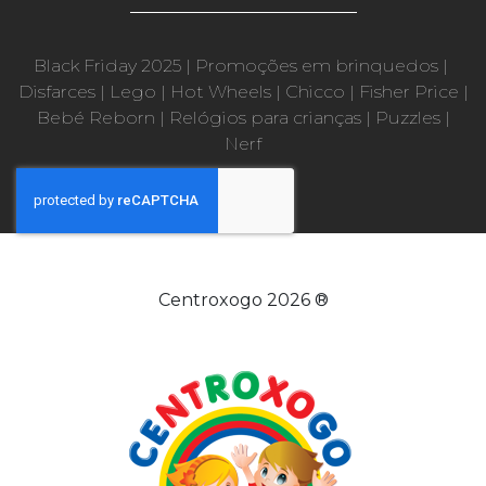
Black Friday 2025
|
Promoções em brinquedos
|
Disfarces
|
Lego
|
Hot Wheels
|
Chicco
|
Fisher Price
|
Bebé Reborn
|
Relógios para crianças
|
Puzzles
|
Nerf
Centroxogo 2026 ®