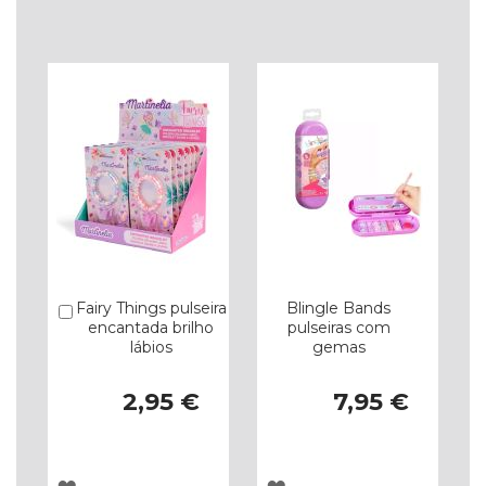
À
À
LISTA
LISTA
DE
DE
DESEJOS
DESEJOS
Fairy Things pulseira
Blingle Bands
Comprar
encantada brilho
pulseiras com
lábios
gemas
2,95 €
7,95 €