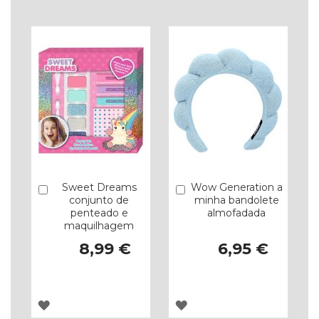
Sweet Dreams
Wow Generation a
Comprar
Comprar
conjunto de
minha bandolete
penteado e
almofadada
maquilhagem
8,99 €
6,95 €
ADICIONAR
ADICIONAR