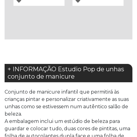
ADICIONAR
ADICIONAR
À
À
LISTA
LISTA
DE
DE
DESEJOS
DESEJOS
+ INFORMAÇÃO Estudio Pop de unhas
conjunto de manicure
Conjunto de manicure infantil que permitirá às
crianças pintar e personalizar criativamente as suas
unhas como se estivessem num autêntico salão de
beleza.
A embalagem inclui um estúdio de beleza para
guardar e colocar tudo, duas cores de pintitas, uma
folha de autocolantes dupla face e uma folha de