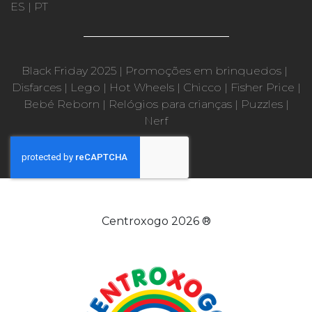
ES
|
PT
Black Friday 2025
|
Promoções em brinquedos
|
Disfarces
|
Lego
|
Hot Wheels
|
Chicco
|
Fisher Price
|
Bebé Reborn
|
Relógios para crianças
|
Puzzles
|
Nerf
Centroxogo 2026 ®