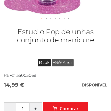
Estudio Pop de unhas
conjunto de manicure
Bizak
+8/9 Anos
REF#:
35005068
14,99 €
DISPONÍVEL
Comprar