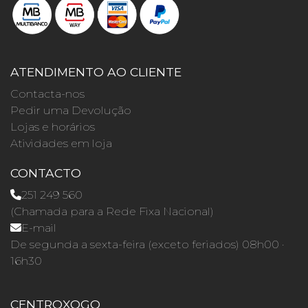
ATENDIMENTO AO CLIENTE
Contacta-nos
Pedir uma Devolução
Lojas e horários
Atividades em loja
CONTACTO
251 249 560
(Chamada para a Rede Fixa Nacional)
E-mail
De segunda a sexta-feira (exceto feriados) 08h00 ·
16h30
CENTROXOGO