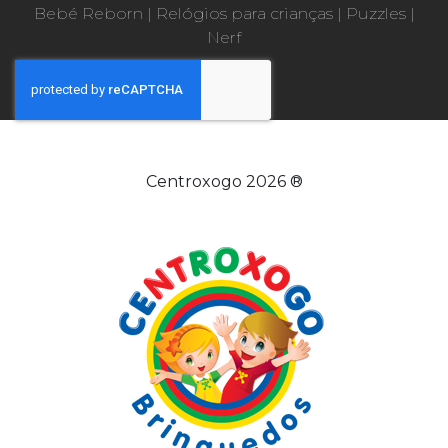
Bebé Reborn
|
Relógios para crianças
|
Puzzles
|
Nerf
Centroxogo 2026 ®