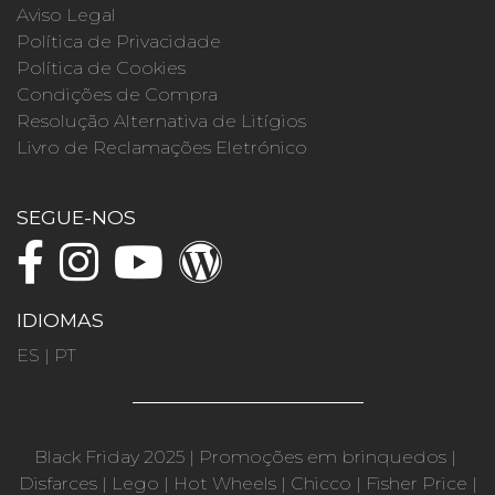
Aviso Legal
Política de Privacidade
Política de Cookies
Condições de Compra
Resolução Alternativa de Litígios
Livro de Reclamações Eletrónico
SEGUE-NOS
IDIOMAS
ES
|
PT
Black Friday 2025
|
Promoções em brinquedos
|
Disfarces
|
Lego
|
Hot Wheels
|
Chicco
|
Fisher Price
|