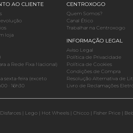
TO AO CLIENTE
CENTROXOGO
s
Quem Somos?
evolução
Canal Ético
ios
Trabalhar na Centroxogo
m loja
INFORMAÇÃO LEGAL
O
Aviso Legal
0
Política de Privacidade
a a Rede Fixa Nacional)
Política de Cookies
Condições de Compra
 sexta-feira (exceto
Resolução Alternativa de Lit
h00 · 16h30
Livro de Reclamações Eletr
Disfarces
|
Lego
|
Hot Wheels
|
Chicco
|
Fisher Price
|
Be