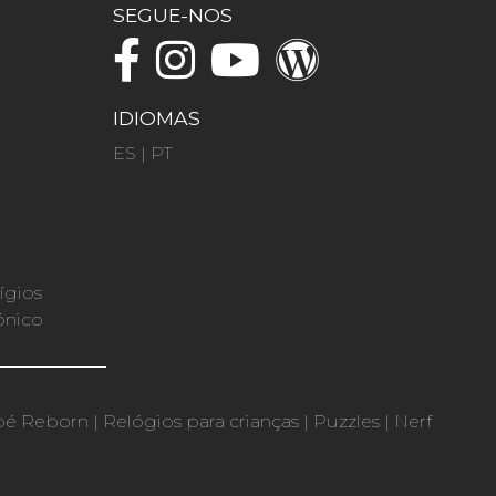
SEGUE-NOS
IDIOMAS
ES
|
PT
ígios
ónico
bé Reborn
|
Relógios para crianças
|
Puzzles
|
Nerf