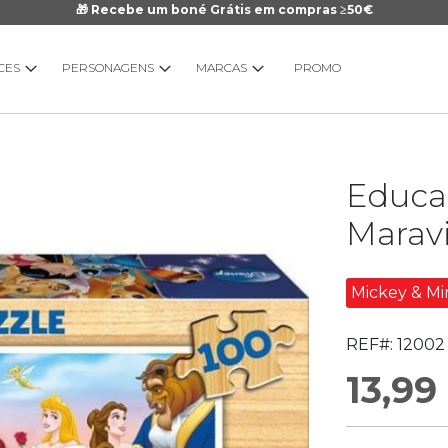
🎁 Recebe um boné Grátis em compras ≥50€
CES
PERSONAGENS
MARCAS
PROMO
Saltar
Educa
para
o
Marav
início
da
Galeria
Mickey & Mi
de
imagens
REF#:
12002
13,99