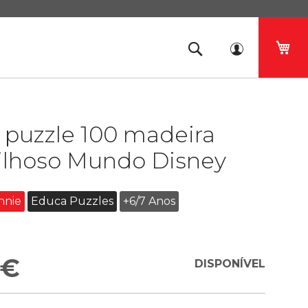
O 
 puzzle 100 madeira
ilhoso Mundo Disney
nnie
Educa Puzzles
+6/7 Anos
 €
DISPONÍVEL