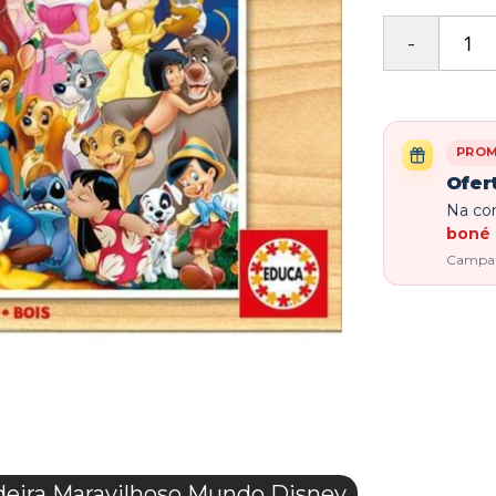
PRO
Ofer
Na com
boné 
Campanh
eira Maravilhoso Mundo Disney