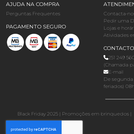
AJUDA NA COMPRA
ATENDIMEN
Perguntas Frequentes
Contacta-no
Pedir uma D
PAGAMENTO SEGURO
Lojas e horár
Atividades e
CONTACT
251 249 56
(Chamada par
E-mail
De segunda a
feriados) 08
Black Friday 2025
|
Promoções em brinquedos
|