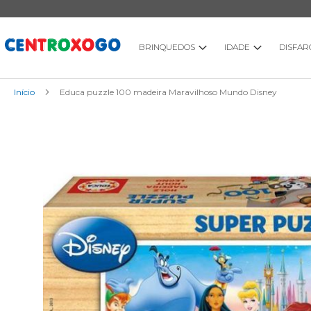
Ir
para
o
Conteúdo
BRINQUEDOS
IDADE
DISFAR
Início
Educa puzzle 100 madeira Maravilhoso Mundo Disney
Saltar
para
o
final
da
Galeria
de
imagens