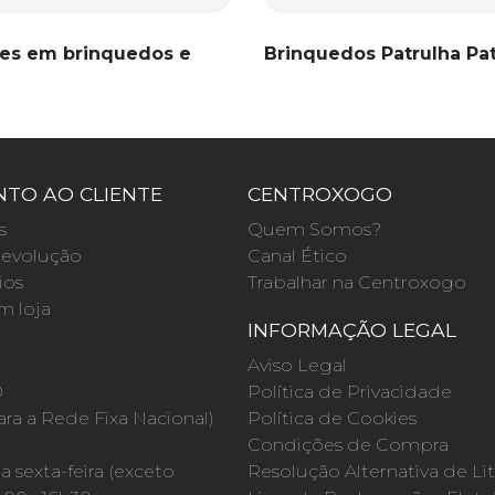
es em brinquedos e
Brinquedos Patrulha Pa
TO AO CLIENTE
CENTROXOGO
s
Quem Somos?
evolução
Canal Ético
ios
Trabalhar na Centroxogo
m loja
INFORMAÇÃO LEGAL
O
Aviso Legal
0
Política de Privacidade
a a Rede Fixa Nacional)
Política de Cookies
Condições de Compra
 sexta-feira (exceto
Resolução Alternativa de Lit