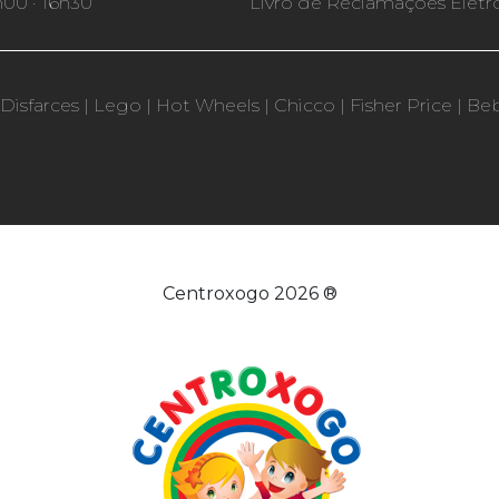
h00 · 16h30
Livro de Reclamações Eletr
Disfarces
|
Lego
|
Hot Wheels
|
Chicco
|
Fisher Price
|
Be
Centroxogo 2026 ®