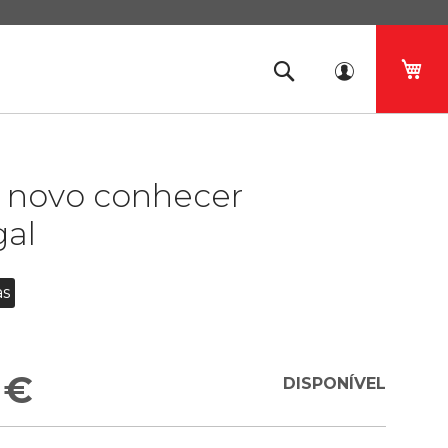
O 
 novo conhecer
gal
as
 €
DISPONÍVEL