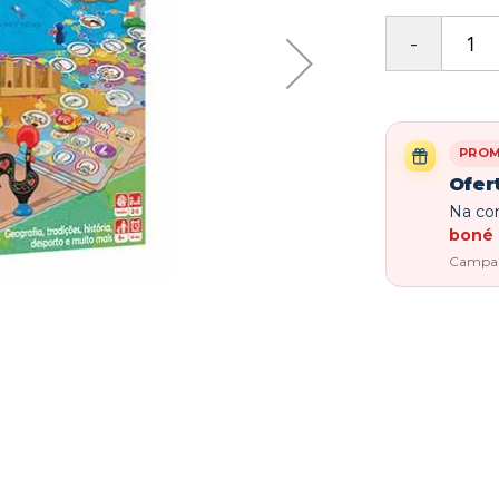
PRO
Ofer
Na com
boné 
Campanh