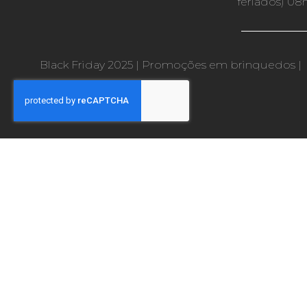
feriados) 08
Black Friday 2025
|
Promoções em brinquedos
|