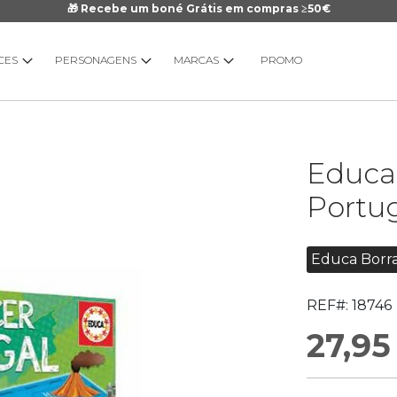
🎁 Recebe um boné Grátis em compras ≥50€
CES
PERSONAGENS
MARCAS
PROMO
Saltar
Educa
para
o
Portu
início
da
Galeria
Educa Borr
de
imagens
REF#:
18746
27,95