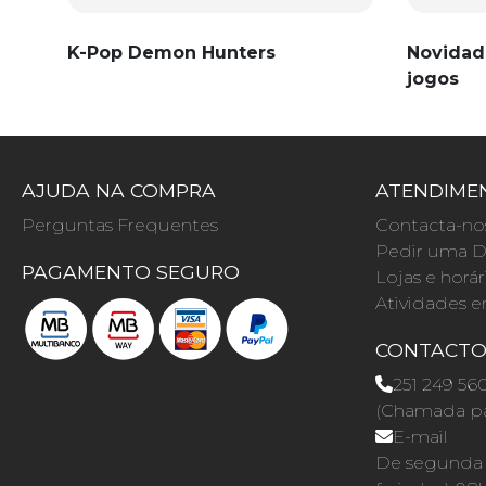
K-Pop Demon Hunters
Novidad
jogos
AJUDA NA COMPRA
ATENDIMEN
Perguntas Frequentes
Contacta-no
Pedir uma D
PAGAMENTO SEGURO
Lojas e horár
Atividades e
CONTACT
251 249 56
(Chamada par
E-mail
De segunda a